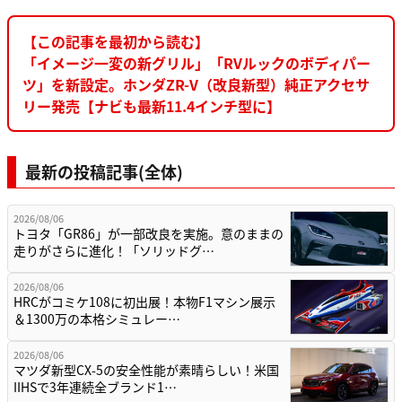
【この記事を最初から読む】
「イメージ一変の新グリル」「RVルックのボディパー
ツ」を新設定。ホンダZR-V（改良新型）純正アクセサ
リー発売【ナビも最新11.4インチ型に】
最新の投稿記事(全体)
2026/08/06
トヨタ「GR86」が一部改良を実施。意のままの
走りがさらに進化！「ソリッドグ…
2026/08/06
HRCがコミケ108に初出展！本物F1マシン展示
＆1300万の本格シミュレー…
2026/08/06
マツダ新型CX-5の安全性能が素晴らしい！米国
IIHSで3年連続全ブランド1…