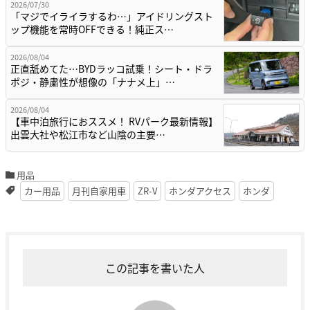
2026/07/30
「マジでイライラするわ…」アイドリングスト
ップ機能を常時OFFできる！純正ス…
2026/08/04
正直舐めてた…BYDラッコ試乗！シート・ドラ
ポジ・静粛性が想像の「ナナメ上」…
2026/08/04
【車中泊旅行におススメ！ RVパーク最新情報】
出雲大社や松江市など山陰の主要…
用品
カー用品
月刊自家用車
ZR-V
ホンダアクセス
ホンダ
この記事を書いた人