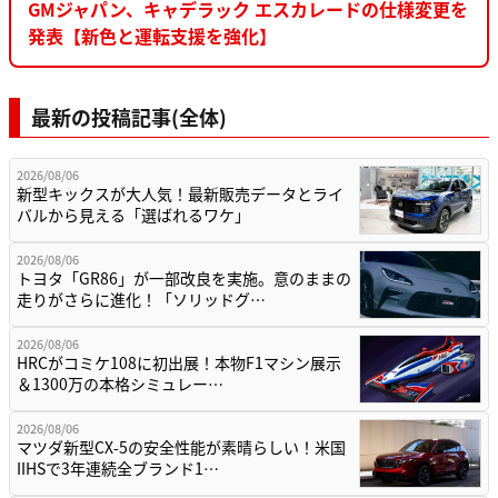
GMジャパン、キャデラック エスカレードの仕様変更を
発表【新色と運転支援を強化】
最新の投稿記事(全体)
2026/08/06
新型キックスが大人気！最新販売データとライ
バルから見える「選ばれるワケ」
2026/08/06
トヨタ「GR86」が一部改良を実施。意のままの
走りがさらに進化！「ソリッドグ…
2026/08/06
HRCがコミケ108に初出展！本物F1マシン展示
＆1300万の本格シミュレー…
2026/08/06
マツダ新型CX-5の安全性能が素晴らしい！米国
IIHSで3年連続全ブランド1…