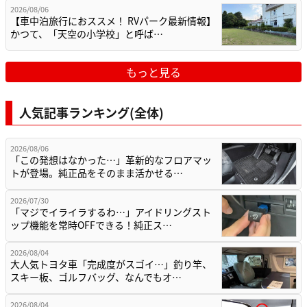
2026/08/06
【車中泊旅行におススメ！ RVパーク最新情報】
かつて、「天空の小学校」と呼ば…
もっと見る
人気記事ランキング(全体)
2026/08/06
「この発想はなかった…」革新的なフロアマッ
トが登場。純正品をそのまま活かせる…
2026/07/30
「マジでイライラするわ…」アイドリングスト
ップ機能を常時OFFできる！純正ス…
2026/08/04
大人気トヨタ車「完成度がスゴイ…」釣り竿、
スキー板、ゴルフバッグ、なんでもオ…
2026/08/04