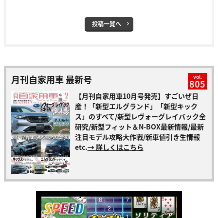
投稿一覧へ
月刊自家用車 最新号
vol.
805
【月刊自家用車10月号発売】すごいぜ日
産！「新型エルグランド」「新型キック
ス」のすべて/新型レヴォーグレイバック全
研究/新型フィット＆N-BOX最新情報/最新
注目モデル攻略大作戦/新車値引き生情報
etc.
→ 詳しくはこちら