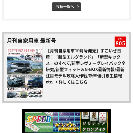
投稿一覧へ
月刊自家用車 最新号
vol.
805
【月刊自家用車10月号発売】すごいぜ日
産！「新型エルグランド」「新型キック
ス」のすべて/新型レヴォーグレイバック全
研究/新型フィット＆N-BOX最新情報/最新
注目モデル攻略大作戦/新車値引き生情報
etc.
→ 詳しくはこちら