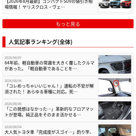
【2026年8月最新】コンパクトSUVの値引き相
場情報！ ヤリスクロス・ヴェ…
もっと見る
人気記事ランキング(全体)
2026/08/07
64年前、軽自動車の常識を大きく覆したクルマ
があった。「軽自動車であることを…
2026/08/04
「コレめっちゃいいじゃん！」運転の不安が解
消された！ あらゆる車種に対応。死…
2026/08/06
「この発想はなかった…」革新的なフロアマッ
トが登場。純正品をそのまま活かせる…
2026/08/04
大人気トヨタ車「完成度がスゴイ…」釣り竿、