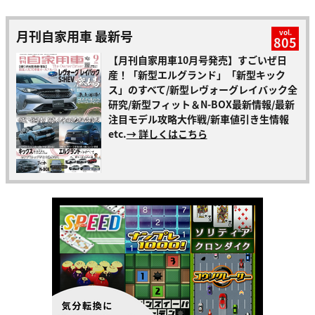
月刊自家用車 最新号
vol.
805
【月刊自家用車10月号発売】すごいぜ日
産！「新型エルグランド」「新型キック
ス」のすべて/新型レヴォーグレイバック全
研究/新型フィット＆N-BOX最新情報/最新
注目モデル攻略大作戦/新車値引き生情報
etc.
→ 詳しくはこちら