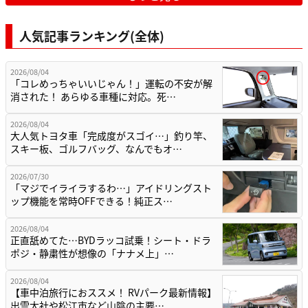
人気記事ランキング(全体)
2026/08/04
「コレめっちゃいいじゃん！」運転の不安が解
消された！ あらゆる車種に対応。死…
2026/08/04
大人気トヨタ車「完成度がスゴイ…」釣り竿、
スキー板、ゴルフバッグ、なんでもオ…
2026/07/30
「マジでイライラするわ…」アイドリングスト
ップ機能を常時OFFできる！純正ス…
2026/08/04
正直舐めてた…BYDラッコ試乗！シート・ドラ
ポジ・静粛性が想像の「ナナメ上」…
2026/08/04
【車中泊旅行におススメ！ RVパーク最新情報】
出雲大社や松江市など山陰の主要…