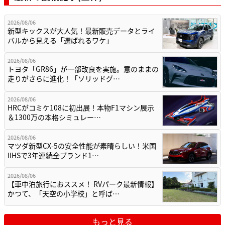
2026/08/06
新型キックスが大人気！最新販売データとライ
バルから見える「選ばれるワケ」
2026/08/06
トヨタ「GR86」が一部改良を実施。意のままの
走りがさらに進化！「ソリッドグ…
2026/08/06
HRCがコミケ108に初出展！本物F1マシン展示
＆1300万の本格シミュレー…
2026/08/06
マツダ新型CX-5の安全性能が素晴らしい！米国
IIHSで3年連続全ブランド1…
2026/08/06
【車中泊旅行におススメ！ RVパーク最新情報】
かつて、「天空の小学校」と呼ば…
もっと見る