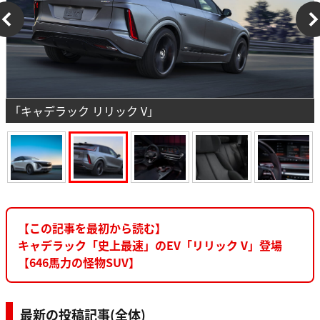
「キャデラック リリック V」
【この記事を最初から読む】
キャデラック「史上最速」のEV「リリック V」登場
【646馬力の怪物SUV】
最新の投稿記事(全体)