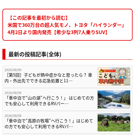
【この記事を最初から読む】
米国で360万台の超人気モノ、トヨタ「ハイランダー」
4月2日より国内発売【希少な3列7人乗りSUV】
最新の投稿記事(全体)
2026/08/09
［第5回］子どもが熱中症かなと思ったら？ 車
内・外出先でできる応急処置と11…
2026/08/09
「車中泊で“山の湖”へ行こう！」 はじめての方
でも安心して利用できるRVパー…
2026/08/08
「車中泊で“高原の牧場”へ行こう！」はじめて
の方でも安心して利用できるRVパ…