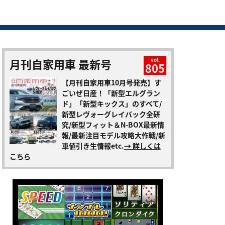
月刊自家用車 最新号
vol.
805
【月刊自家用車10月号発売】す
ごいぜ日産！「新型エルグラン
ド」「新型キックス」のすべて/
新型レヴォーグレイバック全研
究/新型フィット＆N-BOX最新情
報/最新注目モデル攻略大作戦/新
車値引き生情報etc.
→ 詳しくは
こちら