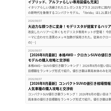
イブリッド、アルファらしい専用装備も充実】
イタリアらしい洗練されたエレガンスをプラス 2025年に国内
の新時代を象徴するコンパクトモデル。「Ibrida」は1.2L直3
2026/08/07
大迫力な顔つきに変身！モデリスタが提案するハリ
改良したハリアーに早くもモデリスタ専用キットが登場！ 今
ーマに合わせた漆黒のメッキ加飾が採用された。従来のクロ
の[…]
2026/08/07
【2026年8月最新】本格4WD・クロカンSUVの値
モデルの購入攻略と交渉術
本格4WD・SUVの値引き額ランキング！ 2026年8月の狙い目
目標額をランキング形式で紹介。値引き額は車両本体のみを対
2026/08/07
【2026年8月最新】コンパクトSUVの値引き相場情報
人気車種の購入攻略と交渉術
コンパクトSUV値引き額ランキング！ 2026年8月の狙い目は？
両本体の値引き目標額をランキング形式で紹介。値引き額は車