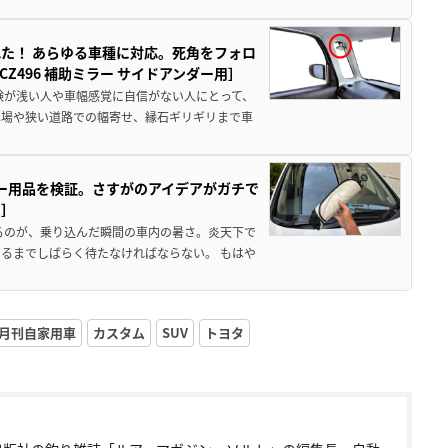
た！ あらゆる車種に対応。死角をフォロ
496 補助ミラー サイドアンダー用］
験が浅い人や車幅感覚に自信がない人にとって、
車場や狭い道路での幅寄せ、縁石ギリギリまで車
カー用品を検証。さすがのアイデアがガチで
ド］
るのが、乗り込んだ瞬間の車内の暑さ。炎天下で
るまでしばらく待たなければならない。 もはや
月刊自家用車
カスタム
SUV
トヨタ