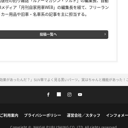
出版社の釣り雑誌「ルアーマガジン・ソルト」の編集長、自動
EBメディア「月刊自家用車WEB」の編集長を経て、フリーラン
。カー用品や旧車・名車系の記事を主に担当する。
投稿一覧へ
効果があったんだ？」SUV車でよく見る黒いパーツ。実はちゃんと機能があった！
ご利用案内
プライバシーポリシー
運営会社／スタッフ
インフォメ
Copyright ©
NAIGAI PUBLISHING CO.,LTD.
All rights reserved.