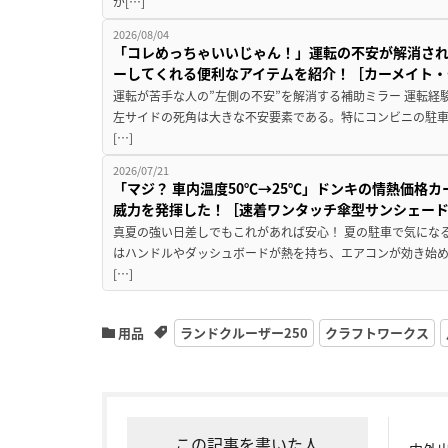
が[…]
2026/08/04
「コレめっちゃいいじゃん！」運転の不安が解消され
ーしてくれる便利なアイテムを紹介！［カーメイト・CZ
運転が苦手な人の”左側の不安”を解消する補助ミラー 運転経
左サイドの死角は大きな不安要素である。特にコンビニの駐
[…]
2026/07/21
「マジ？ 車内温度50℃→25℃」ドンキの情熱価格
威力を発揮した！［速着ワンタッチ傘型サンシェー
真夏の強い日差しでもこれがあれば安心！ 夏の駐車で気にな
はハンドルやダッシュボードが熱を持ち、エアコンが効き始め
[…]
用品
ランドクルーザー250
クラフトワークス
この記事を書いた人