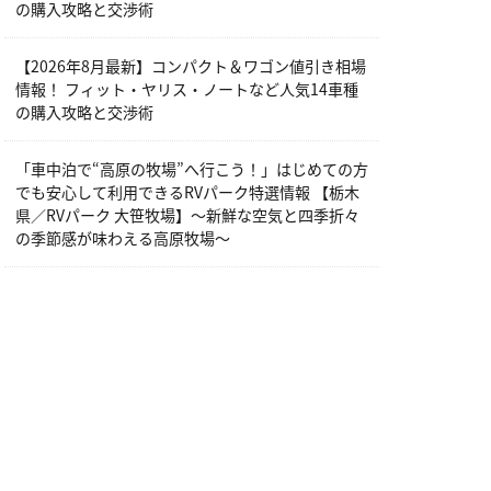
の購入攻略と交渉術
【2026年8月最新】コンパクト＆ワゴン値引き相場
情報！ フィット・ヤリス・ノートなど人気14車種
の購入攻略と交渉術
「車中泊で“高原の牧場”へ行こう！」はじめての方
でも安心して利用できるRVパーク特選情報 【栃木
県／RVパーク 大笹牧場】～新鮮な空気と四季折々
の季節感が味わえる高原牧場～