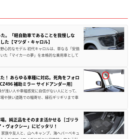
った。「軽自動車であることを我慢しな
生した【マツダ・キャロル】
野心的なモデル 初代キャロルは、単なる「安価
ていた「マイカーの夢」を本格的な乗用車として
た！ あらゆる車種に対応。死角をフォロ
496 補助ミラー サイドアンダー用］
験が浅い人や車幅感覚に自信がない人にとって、
車場や狭い道路での幅寄せ、縁石ギリギリまで車
登場。純正品をそのまま活かせる［ゴリラ
ア・ヴォクシー」にピッタリ！
 家族や友人と、山へキャンプ、海へバーベキュ