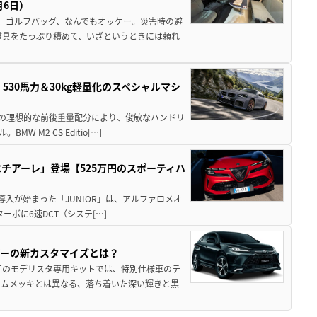
月6日）
、ゴルフバッグ、なんでもオッケー。災害時の避
道具をたっぷり積めて、いざというときには頼れ
」530馬力＆30kg軽量化のスペシャルマシ
50の理想的な前後重量配分により、俊敏なハンドリ
M2 CS Editio[…]
チアーレ」登場【525万円のスポーティハ
導入が始まった「JUNIOR」は、アルファロメオ
ターボに6速DCT（システ[…]
アーの新カスタマイズとは？
回のモデリスタ専用キットでは、特別仕様車のテ
ームメッキとは異なる、落ち着いた深い輝きと黒