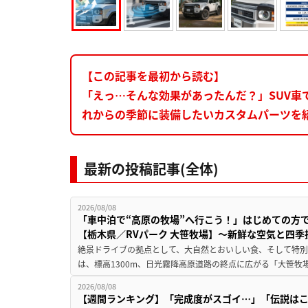
【この記事を最初から読む】
「えっ…そんな効果があったんだ？」SUV車
れからの季節に装備したいカスタムパーツを
最新の投稿記事(全体)
2026/08/08
「車中泊で“高原の牧場”へ行こう！」はじめての方
【栃木県／RVパーク 大笹牧場】～新鮮な空気と四
絶景ドライブの拠点として、大自然とおいしい食、そして特別な
は、標高1300m、日光霧降高原道路の終点に広がる「大笹牧場
2026/08/08
【週間ランキング】「完成度がスゴイ…」「伝説は