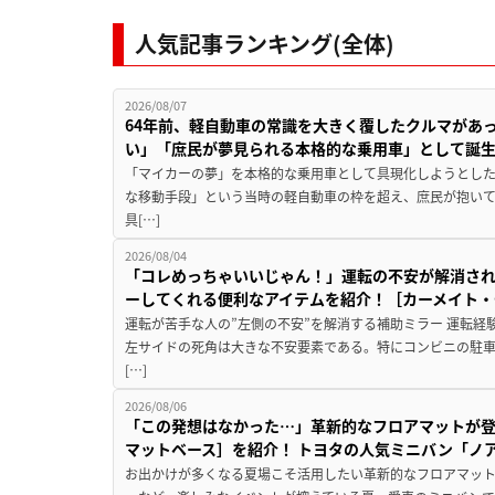
人気記事ランキング(全体)
2026/08/07
64年前、軽自動車の常識を大きく覆したクルマがあ
い」「庶民が夢見られる本格的な乗用車」として誕
「マイカーの夢」を本格的な乗用車として具現化しようとした
な移動手段」という当時の軽自動車の枠を超え、庶民が抱い
具[…]
2026/08/04
「コレめっちゃいいじゃん！」運転の不安が解消され
ーしてくれる便利なアイテムを紹介！［カーメイト・CZ
運転が苦手な人の”左側の不安”を解消する補助ミラー 運転経
左サイドの死角は大きな不安要素である。特にコンビニの駐
[…]
2026/08/06
「この発想はなかった…」革新的なフロアマットが
マットベース］を紹介！ トヨタの人気ミニバン「ノ
お出かけが多くなる夏場こそ活用したい革新的なフロアマット