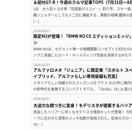
＆初代GT-R！今週のクルマ記事TOP5（7月31日〜8
1位 大人気トヨタ車「完成度がスゴイ…」釣り竿、スキー板
難シェルターとしても十二分に機能する、無敵の相棒 趣味の
[…]
2026/08/07
限定M2が登場！「BMW M2 CS エディションエッジ
ン
BMW M2は、セグメント唯一の後輪駆動コンセプトと約50:
ングと卓越したロード・ホールディング性能を実現するMモデル。BMW 
2026/08/07
アルファロメオ「ジュニア」に限定車「スポルト スペ
イブリッド、アルファらしい専用装備も充実】
イタリアらしい洗練されたエレガンスをプラス 2025年に国内
の新時代を象徴するコンパクトモデル。「Ibrida」は1.2L直3
2026/08/07
大迫力な顔つきに変身！モデリスタが提案するハリ
改良したハリアーに早くもモデリスタ専用キットが登場！ 今
ーマに合わせた漆黒のメッキ加飾が採用された。従来のクロ
の[…]