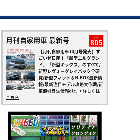
月刊自家用車 最新号
vol.
805
【月刊自家用車10月号発売】す
ごいぜ日産！「新型エルグラン
ド」「新型キックス」のすべて/
新型レヴォーグレイバック全研
究/新型フィット＆N-BOX最新情
報/最新注目モデル攻略大作戦/新
車値引き生情報etc.
→ 詳しくは
こちら