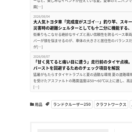
ーなど、楽しみなイベントが控えている夏。愛車のミニバン
画[…]
2026/08/04
大人気トヨタ車「完成度がスゴイ…」釣り竿、スキー
災害時の避難シェルターとしても十二分に機能する
街乗りもこなせる絶妙なサイズと高い信頼性を誇るベース車両
バーが頭を悩ませるのが、車体の大きさと居住性のバランス
が[…]
2026/08/07
「甘く見てると痛い目に遭う」走行前のタイヤ点検。
バーストを回避するためのチェック項目を解説
猛暑がもたらすタイヤトラブルと夏の過酷な環境 夏の道路環
を受けたアスファルトの路面温度は50〜60℃以上に達し、
[…]
用品
ランドクルーザー250
クラフトワークス