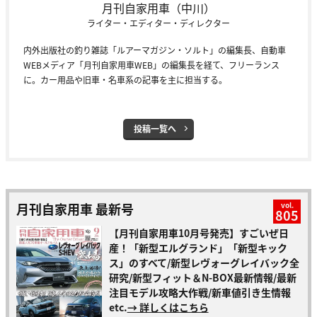
月刊自家用車（中川）
ライター・エディター・ディレクター
内外出版社の釣り雑誌「ルアーマガジン・ソルト」の編集長、自動車
WEBメディア「月刊自家用車WEB」の編集長を経て、フリーランス
に。カー用品や旧車・名車系の記事を主に担当する。
投稿一覧へ
月刊自家用車 最新号
vol.
805
【月刊自家用車10月号発売】すごいぜ日
産！「新型エルグランド」「新型キック
ス」のすべて/新型レヴォーグレイバック全
研究/新型フィット＆N-BOX最新情報/最新
注目モデル攻略大作戦/新車値引き生情報
etc.
→ 詳しくはこちら