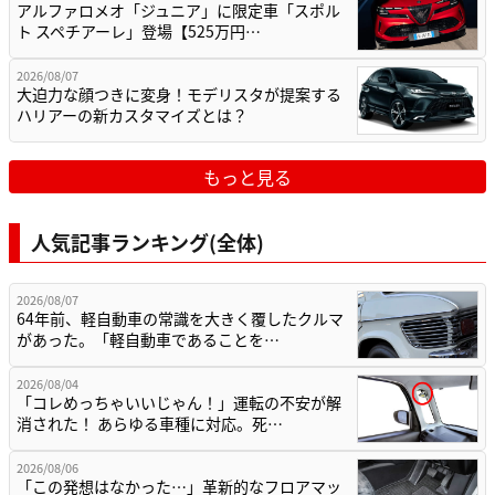
アルファロメオ「ジュニア」に限定車「スポル
ト スペチアーレ」登場【525万円…
2026/08/07
大迫力な顔つきに変身！モデリスタが提案する
ハリアーの新カスタマイズとは？
もっと見る
人気記事ランキング(全体)
2026/08/07
64年前、軽自動車の常識を大きく覆したクルマ
があった。「軽自動車であることを…
2026/08/04
「コレめっちゃいいじゃん！」運転の不安が解
消された！ あらゆる車種に対応。死…
2026/08/06
「この発想はなかった…」革新的なフロアマッ