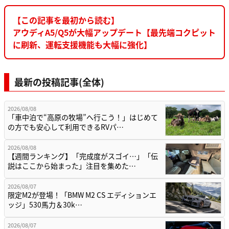
【この記事を最初から読む】
アウディA5/Q5が大幅アップデート【最先端コクピット
に刷新、運転支援機能も大幅に強化】
最新の投稿記事(全体)
2026/08/08
「車中泊で“高原の牧場”へ行こう！」はじめて
の方でも安心して利用できるRVパ…
2026/08/08
【週間ランキング】「完成度がスゴイ…」「伝
説はここから始まった」注目を集めた…
2026/08/07
限定M2が登場！「BMW M2 CS エディションエ
ッジ」530馬力＆30k…
2026/08/07