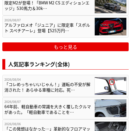
限定M2が登場！「BMW M2 CS エディションエ
ッジ」530馬力＆30k…
2026/08/07
アルファロメオ「ジュニア」に限定車「スポル
ト スペチアーレ」登場【525万円…
もっと見る
人気記事ランキング(全体)
2026/08/04
「コレめっちゃいいじゃん！」運転の不安が解
消された！ あらゆる車種に対応。死…
2026/08/07
64年前、軽自動車の常識を大きく覆したクルマ
があった。「軽自動車であることを…
2026/08/06
「この発想はなかった…」革新的なフロアマッ