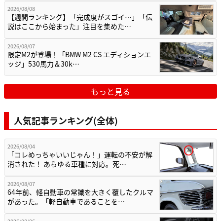
2026/08/08
【週間ランキング】「完成度がスゴイ…」「伝
説はここから始まった」注目を集めた…
2026/08/07
限定M2が登場！「BMW M2 CS エディションエ
ッジ」530馬力＆30k…
もっと見る
人気記事ランキング(全体)
2026/08/04
「コレめっちゃいいじゃん！」運転の不安が解
消された！ あらゆる車種に対応。死…
2026/08/07
64年前、軽自動車の常識を大きく覆したクルマ
があった。「軽自動車であることを…