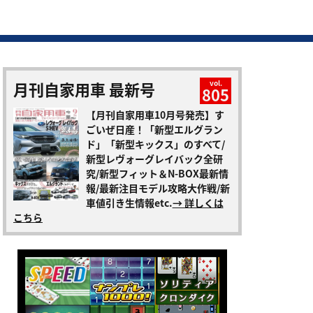
月刊自家用車 最新号
vol.
805
【月刊自家用車10月号発売】す
ごいぜ日産！「新型エルグラン
ド」「新型キックス」のすべて/
新型レヴォーグレイバック全研
究/新型フィット＆N-BOX最新情
報/最新注目モデル攻略大作戦/新
車値引き生情報etc.
→ 詳しくは
こちら