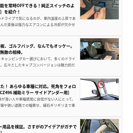
能を常時OFFできる！純正スイッチのよ
ー］を紹介！
のドライブで気になるのが、車内温度の上昇であ
込んだ直後は強力なエアコンによる冷却が欠かせ
板、ゴルフバッグ、なんでもオッケー。
、無敵の相棒。
 キャンピングカー選びにおいて、多くのドライ
だ。広々としたキャブコンバージョンは魅力的だ
た！ あらゆる車種に対応。死角をフォロ
496 補助ミラー サイドアンダー用］
験が浅い人や車幅感覚に自信がない人にとって、
車場や狭い道路での幅寄せ、縁石ギリギリまで車
カー用品を検証。さすがのアイデアがガチで
ド］