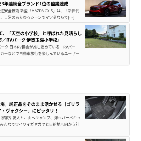
Sで3年連続全ブランド1位の偉業達成
全技術 新型「MAZDA CX-5」は、「新世代
、日常のあらゆるシーンでマツダならで[…]
つて、「天空の小学校」と呼ばれた見晴らし
／RVパーク 伊賀玉滝小学校』
ーク 日本RV協会が推し進めている「RVパー
グカーなどで自動車旅行を楽しんでいるユーザー
登場。純正品をそのまま活かせる［ゴリラ
ア・ヴォクシー」にピッタリ！
 家族や友人と、山へキャンプ、海へバーベキュ
でみんなでワイワイガヤガヤと目的地へ向かう計