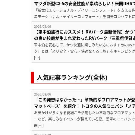
マツダ新型CX-5の安全性能が素晴らしい！米国IIH
「新世代エモーショナル・デイリーコンフォート」を支える先進安
エモーショナル・デイリーコンフォート」を開発コンセプトに
2026/08/06
【車中泊旅行におススメ！ RVパーク最新情報】か
の良い校庭が生まれ変わったRVパーク『三重県伊賀市
車中泊を安心して、かつ快適に楽しみたい方におすすめのRVパ
ク」とは「より安全・安心・快適なくるま旅」をキャンピン
[…]
人気記事ランキング(全体)
2026/08/06
「この発想はなかった…」革新的なフロアマットが
マットベース］を紹介！ トヨタの人気ミニバン「ノ
お出かけが多くなる夏場こそ活用したい革新的なフロアマット
ーなど、楽しみなイベントが控えている夏。愛車のミニバン
画[…]
2026/07/30