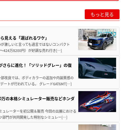
もっと見る
から見える「選ばれるワケ」
争が激しいと言っても過言ではないコンパクト
424万8200円）が好調な売れ行き[…]
りがさらに進化！「ソリッドグレー」の復
一部改良では、ボディカラーの追加や内装質感の
トが行われている。 グレード6AT6MT[…]
300万の本格シミュレーター販売などホンダ
シミュレーターを初公開＆販売 今回の出展における
ツ部門が共同開発した特別なシミュレー[…]