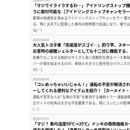
「マジでイライラするわ…」アイドリングストップ機
うに取付可能な［アイドリングストップキャンセラ
夏場の快適性を高めるアイドリングストップキャンセラー 夏
る。特に炎天下に駐車した車内は短時間で高温になり、乗り
な[…]
2026/08/04
大人気トヨタ車「完成度がスゴイ…」釣り竿、スキー
災害時の避難シェルターとしても十二分に機能する
街乗りもこなせる絶妙なサイズと高い信頼性を誇るベース車両
バーが頭を悩ませるのが、車体の大きさと居住性のバランス
が[…]
2026/08/04
「コレめっちゃいいじゃん！」運転の不安が解消され
ーしてくれる便利なアイテムを紹介！［カーメイト・CZ
運転が苦手な人の”左側の不安”を解消する補助ミラー 運転経
左サイドの死角は大きな不安要素である。特にコンビニの駐
[…]
2026/07/21
「マジ？ 車内温度50℃→25℃」ドンキの情熱価格
威力を発揮した！［速着ワンタッチ傘型サンシェー