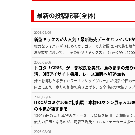
最新の投稿記事(全体)
2026/08/06
新型キックスが大人気！最新販売データとライバル
強力なライバルがひしめくカテゴリーで大健闘 国内で最も競
SUV市場において、日産の新型「キックス」（価格299万9700～
2026/08/06
トヨタ「GR86」が一部改良を実施。意のままの走
活、3眼アイサイト採用、レース車両へAT追加も
好評を博したボディカラー「ソリッドグレー」が復活 今回の
向上に加え、走りの制御の磨き上げや、安全機能の大幅アップデー
2026/08/06
HRCがコミケ108に初出展！本物F1マシン展示＆1
の本気が凄すぎる
1300万円超え！ 本物のフォーミュラ筐体を採用した超限定
最大の目玉となるのが、河森正治氏とHRCのeモータースポー
2026/08/06