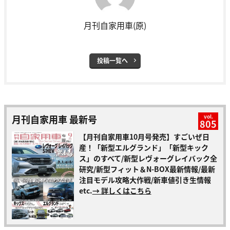
月刊自家用車(原)
投稿一覧へ
月刊自家用車 最新号
vol.
805
【月刊自家用車10月号発売】すごいぜ日
産！「新型エルグランド」「新型キック
ス」のすべて/新型レヴォーグレイバック全
研究/新型フィット＆N-BOX最新情報/最新
注目モデル攻略大作戦/新車値引き生情報
etc.
→ 詳しくはこちら