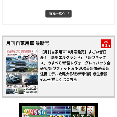
投稿一覧へ
月刊自家用車 最新号
vol.
805
【月刊自家用車10月号発売】すごいぜ日
産！「新型エルグランド」「新型キック
ス」のすべて/新型レヴォーグレイバック全
研究/新型フィット＆N-BOX最新情報/最新
注目モデル攻略大作戦/新車値引き生情報
etc.
→ 詳しくはこちら