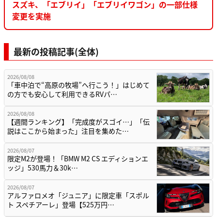
スズキ、「エブリイ」「エブリイワゴン」の一部仕様
変更を実施
最新の投稿記事(全体)
2026/08/08
「車中泊で“高原の牧場”へ行こう！」はじめて
の方でも安心して利用できるRVパ…
2026/08/08
【週間ランキング】「完成度がスゴイ…」「伝
説はここから始まった」注目を集めた…
2026/08/07
限定M2が登場！「BMW M2 CS エディションエ
ッジ」530馬力＆30k…
2026/08/07
アルファロメオ「ジュニア」に限定車「スポル
ト スペチアーレ」登場【525万円…