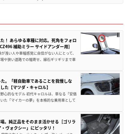
た！ あらゆる車種に対応。死角をフォロ
496 補助ミラー サイドアンダー用］
験が浅い人や車幅感覚に自信がない人にとって、
車場や狭い道路での幅寄せ、縁石ギリギリまで車
った。「軽自動車であることを我慢しな
生した【マツダ・キャロル】
野心的なモデル 初代キャロルは、単なる「安価
ていた「マイカーの夢」を本格的な乗用車として
登場。純正品をそのまま活かせる［ゴリラ
ア・ヴォクシー」にピッタリ！