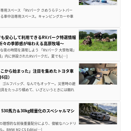
用スペース 「RVパーク さめうらテントパー
る車中泊専用スペース。キャンピングカーや車
でも安心して利用できるRVパーク特選情報
季折々の季節感が味わえる高原牧場～
夜の時間を満喫しよう 「RVパーク 大笹牧場」
」内に併設されたRVパークだ。夏でも[…]
ここから始まった」注目を集めたトヨタ車
月6日）
、ゴルフバッグ、なんでもオッケー。災害時の避
道具をたっぷり積めて、いざというときには頼れ
」530馬力＆30kg軽量化のスペシャルマシ
50の理想的な前後重量配分により、俊敏なハンドリ
M2 CS Editio[…]