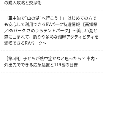
の購入攻略と交渉術
「車中泊で“山の湖”へ行こう！」 はじめての方で
も安心して利用できるRVパーク特選情報 【高知県
／RVパーク さめうらテントパーク】～美しい湖と
森に囲まれて、釣りや多彩な湖畔アクティビティを
満喫できるRVパーク～
［第5回］子どもが熱中症かなと思ったら？ 車内・
外出先でできる応急処置と119番の目安