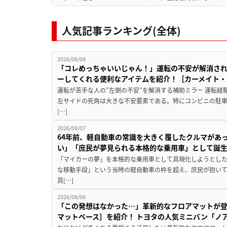
人気記事ランキング(全体)
2026/08/04
「コレめっちゃいいじゃん！」運転の不安が解消され
ーしてくれる便利なアイテムを紹介！［カーメイト・CZ
運転が苦手な人の”左側の不安”を解消する補助ミラー 運転経
左サイドの死角は大きな不安要素である。特にコンビニの駐
[…]
2026/08/07
64年前、軽自動車の常識を大きく覆したクルマがあ
い」「庶民が夢見られる本格的な乗用車」として誕
「マイカーの夢」を本格的な乗用車として具現化しようとした
な移動手段」という当時の軽自動車の枠を超え、庶民が抱い
具[…]
2026/08/06
「この発想はなかった…」革新的なフロアマットが
マットベース］を紹介！ トヨタの人気ミニバン「ノ