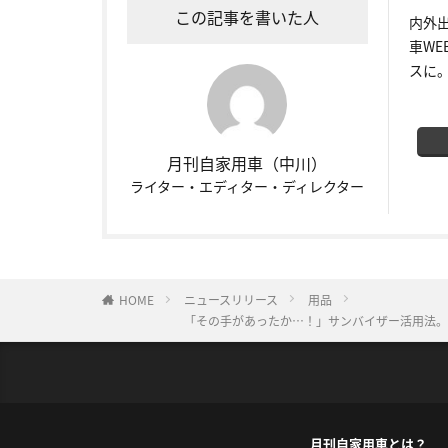
この記事を書いた人
内外
車W
スに
月刊自家用車（中川）
ライター・エディター・ディレクター
HOME
ニュースリリース
用品
「その手があったか…！」サンバイザー活用法。
月刊自家用車とは？