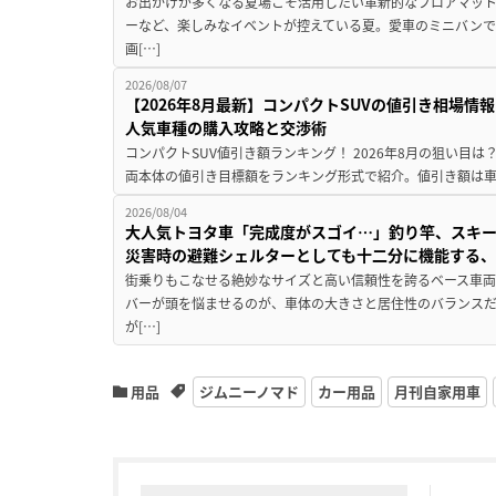
お出かけが多くなる夏場こそ活用したい革新的なフロアマット
ーなど、楽しみなイベントが控えている夏。愛車のミニバン
画[…]
2026/08/07
【2026年8月最新】コンパクトSUVの値引き相場情報
人気車種の購入攻略と交渉術
コンパクトSUV値引き額ランキング！ 2026年8月の狙い目は？
両本体の値引き目標額をランキング形式で紹介。値引き額は車
2026/08/04
大人気トヨタ車「完成度がスゴイ…」釣り竿、スキー
災害時の避難シェルターとしても十二分に機能する
街乗りもこなせる絶妙なサイズと高い信頼性を誇るベース車両
バーが頭を悩ませるのが、車体の大きさと居住性のバランス
が[…]
用品
ジムニーノマド
カー用品
月刊自家用車