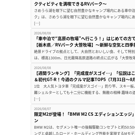
クティビティを満喫できるRVパーク～
さめうら湖を眼下に望む自然豊かなキャンプ場内にある車中泊専
ク」は、さめうら湖を眼下に望む自然豊かなキャンプ場内にあ
[…]
2026/08/08
「車中泊で“高原の牧場”へ行こう！」はじめての方
【栃木県／RVパーク 大笹牧場】～新鮮な空気と四
絶景ドライブの拠点として、大自然とおいしい食、そして特別な
は、標高1300m、日光霧降高原道路の終点に広がる「大笹牧場
2026/08/08
【週間ランキング】「完成度がスゴイ…」「伝説は
＆初代GT-R！今週のクルマ記事TOP5（7月31日〜8
1位 大人気トヨタ車「完成度がスゴイ…」釣り竿、スキー板
難シェルターとしても十二分に機能する、無敵の相棒 趣味の
[…]
2026/08/07
限定M2が登場！「BMW M2 CS エディションエッジ
ン
BMW M2は、セグメント唯一の後輪駆動コンセプトと約50:
ングと卓越したロード・ホールディング性能を実現するMモデル。BMW 