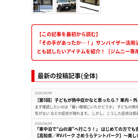
【この記事を最初から読む】
「その手があったか…！」サンバイザー活用
とも試したいアイテムを紹介！［ジムニー専
最新の投稿記事(全体)
2026/08/09
［第5回］子どもが熱中症かなと思ったら？ 車内・外
まず確認したいのは「暑い環境にいたかどうか」 子どもの熱中症
気がない などの症状が現れます。 しかし、こうした症状は感
2026/08/09
「車中泊で“山の湖”へ行こう！」 はじめての方でも
【高知県／RVパーク さめうらテントパーク】～美