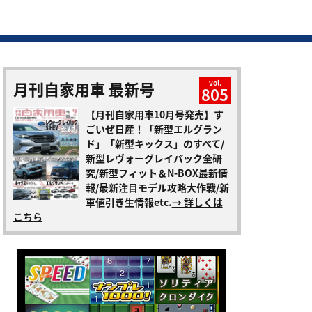
月刊自家用車 最新号
vol.
805
【月刊自家用車10月号発売】す
ごいぜ日産！「新型エルグラン
ド」「新型キックス」のすべて/
新型レヴォーグレイバック全研
究/新型フィット＆N-BOX最新情
報/最新注目モデル攻略大作戦/新
車値引き生情報etc.
→ 詳しくは
こちら