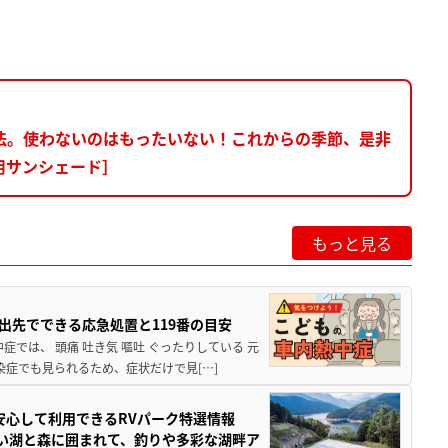
法。使わないのはもったいない！これからの季節、是非
用サンシェード］
もっと見る
出先でできる応急処置と119番の目安
では、 頭痛 吐き気 嘔吐 ぐったりしている 元
染症でも見られるため、症状だけで見[…]
安心して利用できるRVパーク特選情報
しい湖と森に囲まれて、釣りや多彩な湖畔ア