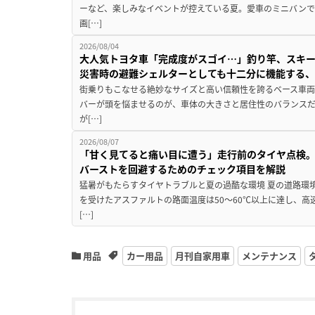
ーなど、楽しみなイベントが控えている夏。愛車のミニバン
画[…]
2026/08/04
大人気トヨタ車「完成度がスゴイ…」釣り竿、スキー
災害時の避難シェルターとしても十二分に機能する
街乗りもこなせる絶妙なサイズと高い信頼性を誇るベース車両
バーが頭を悩ませるのが、車体の大きさと居住性のバランス
が[…]
2026/08/07
「甘く見てると痛い目に遭う」走行前のタイヤ点検。
バーストを回避するためのチェック項目を解説
猛暑がもたらすタイヤトラブルと夏の過酷な環境 夏の道路環
を受けたアスファルトの路面温度は50〜60℃以上に達し、
[…]
用品
カー用品
月刊自家用車
メンテナンス