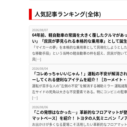
人気記事ランキング(全体)
2026/08/07
64年前、軽自動車の常識を大きく覆したクルマがあ
い」「庶民が夢見られる本格的な乗用車」として誕
「マイカーの夢」を本格的な乗用車として具現化しようとした
な移動手段」という当時の軽自動車の枠を超え、庶民が抱い
具[…]
2026/08/04
「コレめっちゃいいじゃん！」運転の不安が解消され
ーしてくれる便利なアイテムを紹介！［カーメイト・CZ
運転が苦手な人の”左側の不安”を解消する補助ミラー 運転経
左サイドの死角は大きな不安要素である。特にコンビニの駐
[…]
2026/08/06
「この発想はなかった…」革新的なフロアマットが
マットベース］を紹介！ トヨタの人気ミニバン「ノ
お出かけが多くなる夏場こそ活用したい革新的なフロアマット