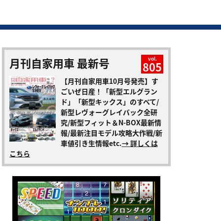
月刊自家用車 最新号
vol.
805
【月刊自家用車10月号発売】す
ごいぜ日産！「新型エルグラン
ド」「新型キックス」のすべて/
新型レヴォーグレイバック全研
究/新型フィット＆N-BOX最新情
報/最新注目モデル攻略大作戦/新
車値引き生情報etc.
→ 詳しくは
こちら