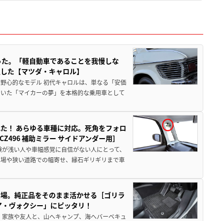
った。「軽自動車であることを我慢しな
生した【マツダ・キャロル】
野心的なモデル 初代キャロルは、単なる「安価
ていた「マイカーの夢」を本格的な乗用車として
た！ あらゆる車種に対応。死角をフォロ
496 補助ミラー サイドアンダー用］
験が浅い人や車幅感覚に自信がない人にとって、
車場や狭い道路での幅寄せ、縁石ギリギリまで車
登場。純正品をそのまま活かせる［ゴリラ
ア・ヴォクシー」にピッタリ！
 家族や友人と、山へキャンプ、海へバーベキュ