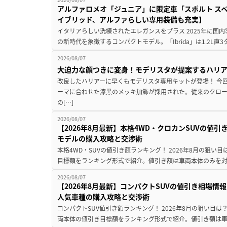
アルファロメオ「ジュニア」に限定車「スポルト スペ
イブリッド、アルファらしい専用装備も充実】
イタリアらしい洗練されたエレガンスをプラス 2025年に国内
の新時代を象徴するコンパクトモデル。「Ibrida」は1.2L直3
2026/08/07
大迫力な顔つきに変身！モデリスタが提案するハリ
改良したハリアーに早くもモデリスタ専用キットが登場！ 今
ーマに合わせた漆黒のメッキ加飾が採用された。従来のクロ
の[…]
2026/08/07
【2026年8月最新】本格4WD・クロカンSUVの値
モデルの購入攻略と交渉術
本格4WD・SUVの値引き額ランキング！ 2026年8月の狙い目
目標額をランキング形式で紹介。値引き額は車両本体のみを対
2026/08/07
【2026年8月最新】コンパクトSUVの値引き相場情報
人気車種の購入攻略と交渉術
コンパクトSUV値引き額ランキング！ 2026年8月の狙い目は？
両本体の値引き目標額をランキング形式で紹介。値引き額は車