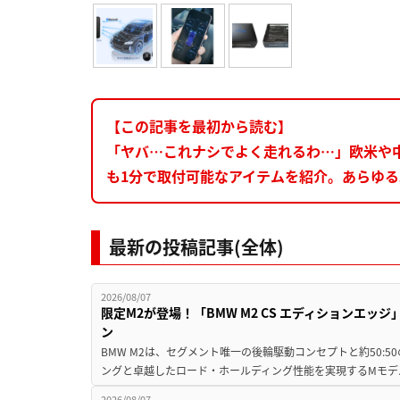
【この記事を最初から読む】
「ヤバ…これナシでよく走れるわ…」欧米や中
も1分で取付可能なアイテムを紹介。あらゆ
最新の投稿記事(全体)
2026/08/07
限定M2が登場！「BMW M2 CS エディションエッジ
ン
BMW M2は、セグメント唯一の後輪駆動コンセプトと約50:
ングと卓越したロード・ホールディング性能を実現するMモデル。BMW 
2026/08/07