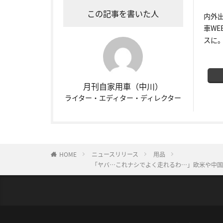
この記事を書いた人
内外
車W
スに
月刊自家用車（中川）
ライター・エディター・ディレクター
HOME
ニュースリリース
用品
「ヤバ…これナシでよく走れるわ…」欧米や中国