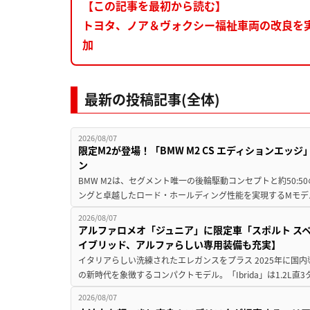
【この記事を最初から読む】
トヨタ、ノア＆ヴォクシー福祉車両の改良を
加
最新の投稿記事(全体)
2026/08/07
限定M2が登場！「BMW M2 CS エディションエッジ
ン
BMW M2は、セグメント唯一の後輪駆動コンセプトと約50:
ングと卓越したロード・ホールディング性能を実現するMモデル。BMW 
2026/08/07
アルファロメオ「ジュニア」に限定車「スポルト スペ
イブリッド、アルファらしい専用装備も充実】
イタリアらしい洗練されたエレガンスをプラス 2025年に国内
の新時代を象徴するコンパクトモデル。「Ibrida」は1.2L直3
2026/08/07