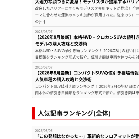
大迫力な顔つきに変身！モデリスタが提案するハリ
改良したハリアーに早くもモデリスタ専用キットが登場！ 今
ーマに合わせた漆黒のメッキ加飾が採用された。従来のクロ
の[…]
2026/08/07
【2026年8月最新】本格4WD・クロカンSUVの値
モデルの購入攻略と交渉術
本格4WD・SUVの値引き額ランキング！ 2026年8月の狙い目
目標額をランキング形式で紹介。値引き額は車両本体のみを対
2026/08/07
【2026年8月最新】コンパクトSUVの値引き相場情報
人気車種の購入攻略と交渉術
コンパクトSUV値引き額ランキング！ 2026年8月の狙い目は？
両本体の値引き目標額をランキング形式で紹介。値引き額は車
人気記事ランキング(全体)
2026/08/06
「この発想はなかった…」革新的なフロアマットが