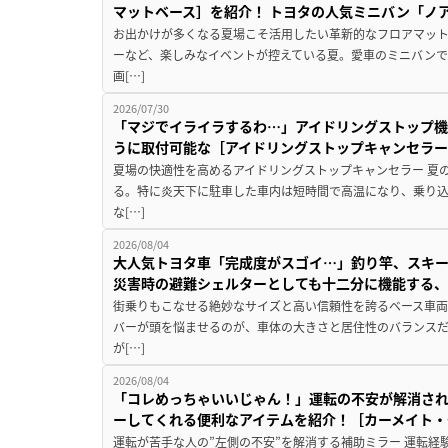
マットベース］を紹介！ トヨタの人気ミニバン「ノ
お出かけが多くなる夏場こそ活用したい革新的なフロアマット
ーなど、楽しみなイベントが控えている夏。愛車のミニバン
画[…]
2026/07/30
「マジでイライラするわ…」アイドリングストップ機
うに取付可能な［アイドリングストップキャンセラ
夏場の快適性を高めるアイドリングストップキャンセラー 夏
る。特に炎天下に駐車した車内は短時間で高温になり、乗り
な[…]
2026/08/04
大人気トヨタ車「完成度がスゴイ…」釣り竿、スキー
災害時の避難シェルターとしても十二分に機能する
街乗りもこなせる絶妙なサイズと高い信頼性を誇るベース車両
バーが頭を悩ませるのが、車体の大きさと居住性のバランス
が[…]
2026/08/04
「コレめっちゃいいじゃん！」運転の不安が解消され
ーしてくれる便利なアイテムを紹介！［カーメイト・CZ
運転が苦手な人の”左側の不安”を解消する補助ミラー 運転経