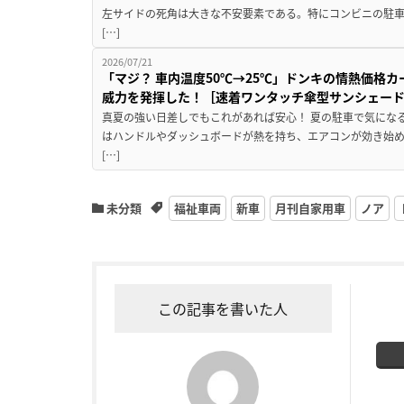
左サイドの死角は大きな不安要素である。特にコンビニの駐
[…]
2026/07/21
「マジ？ 車内温度50℃→25℃」ドンキの情熱価格
威力を発揮した！［速着ワンタッチ傘型サンシェー
真夏の強い日差しでもこれがあれば安心！ 夏の駐車で気にな
はハンドルやダッシュボードが熱を持ち、エアコンが効き始め
[…]
未分類
福祉車両
新車
月刊自家用車
ノア
この記事を書いた人