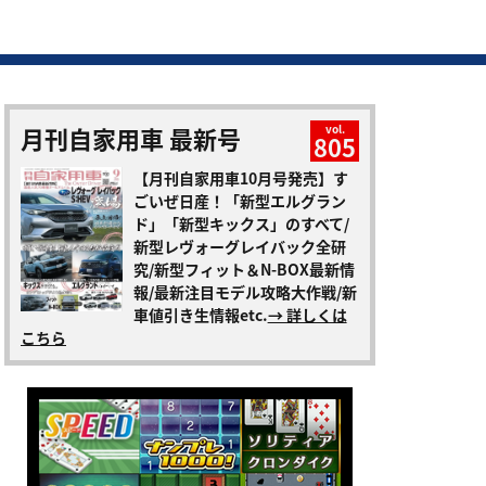
月刊自家用車 最新号
vol.
805
【月刊自家用車10月号発売】す
ごいぜ日産！「新型エルグラン
ド」「新型キックス」のすべて/
新型レヴォーグレイバック全研
究/新型フィット＆N-BOX最新情
報/最新注目モデル攻略大作戦/新
車値引き生情報etc.
→ 詳しくは
こちら