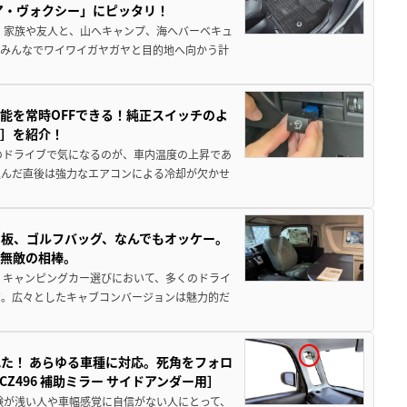
ア・ヴォクシー」にピッタリ！
 家族や友人と、山へキャンプ、海へバーベキュ
でみんなでワイワイガヤガヤと目的地へ向かう計
能を常時OFFできる！純正スイッチのよ
ー］を紹介！
のドライブで気になるのが、車内温度の上昇であ
込んだ直後は強力なエアコンによる冷却が欠かせ
板、ゴルフバッグ、なんでもオッケー。
、無敵の相棒。
 キャンピングカー選びにおいて、多くのドライ
だ。広々としたキャブコンバージョンは魅力的だ
た！ あらゆる車種に対応。死角をフォロ
496 補助ミラー サイドアンダー用］
験が浅い人や車幅感覚に自信がない人にとって、