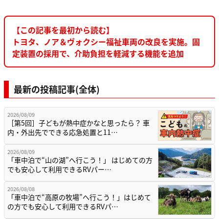
【この記事を最初から読む】
トヨタ、ノア＆ヴォクシー福祉車両の改良を実施。固
定装置の採用で、介助負担を軽減する機能を追加
最新の投稿記事(全体)
2026/08/09
［第5回］子どもが熱中症かなと思ったら？ 車
内・外出先でできる応急処置と11…
2026/08/09
「車中泊で“山の湖”へ行こう！」 はじめての方
でも安心して利用できるRVパー…
2026/08/08
「車中泊で“高原の牧場”へ行こう！」はじめて
の方でも安心して利用できるRVパ…