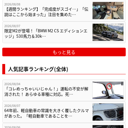
2026/08/08
【週間ランキング】「完成度がスゴイ…」「伝
説はここから始まった」注目を集めた…
2026/08/07
限定M2が登場！「BMW M2 CS エディションエ
ッジ」530馬力＆30k…
もっと見る
人気記事ランキング(全体)
2026/08/04
「コレめっちゃいいじゃん！」運転の不安が解
消された！ あらゆる車種に対応。死…
2026/08/07
64年前、軽自動車の常識を大きく覆したクルマ
があった。「軽自動車であることを…
2026/08/06