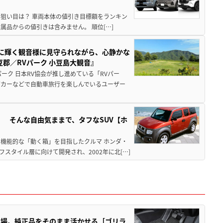
月の狙い目は？ 車両本体の値引き目標額をランキン
品からの値引きは含みません。 順位[…]
亜に輝く観音様に見守られながら、心静かな
郡／RVパーク 小豆島大観音』
ーク 日本RV協会が推し進めている「RVパー
グカーなどで自動車旅行を楽しんでいるユーザー
」 そんな自由気ままで、タフなSUV【ホ
機能的な「動く箱」を目指したクルマ ホンダ・
スタイル層に向けて開発され、2002年に北[…]
登場。純正品をそのまま活かせる［ゴリラ