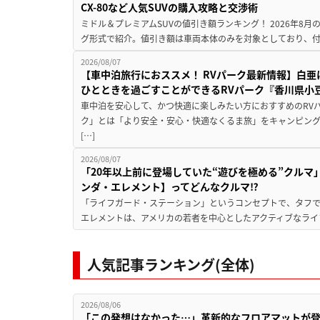
CX-80など人気SUVの購入攻略と交渉術
ミドル＆プレミアムSUVの値引き額ランキング！ 2026年8
グ形式で紹介。値引き額は車両本体のみを対象としており、付属
2026/08/07
【車中泊旅行におススメ！ RVパーク最新情報】白
ひとときを過ごすことができるRVパーク『香川県小豆
車中泊を安心して、かつ快適に楽しみたい方におすすめのRVパ
ク」とは「より安全・安心・快適なくるま旅」をキャンピン
[…]
2026/08/07
「20年以上前に登場していた“遊びを極める”クルマ
ンダ・エレメント】ってどんなクルマ⁉︎
「ライフガード・ステーション」というコンセプトで、タフで
エレメントは、アメリカの若者を中心としたアクティブなライフ
人気記事ランキング(全体)
2026/08/06
「この発想はなかった…」革新的なフロアマットが