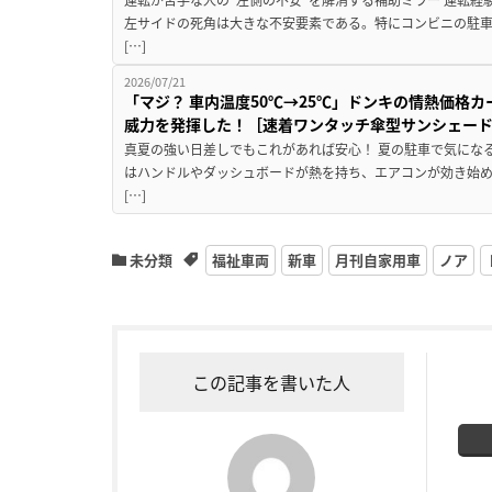
左サイドの死角は大きな不安要素である。特にコンビニの駐
[…]
2026/07/21
「マジ？ 車内温度50℃→25℃」ドンキの情熱価格
威力を発揮した！［速着ワンタッチ傘型サンシェー
真夏の強い日差しでもこれがあれば安心！ 夏の駐車で気にな
はハンドルやダッシュボードが熱を持ち、エアコンが効き始め
[…]
未分類
福祉車両
新車
月刊自家用車
ノア
この記事を書いた人