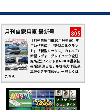
月刊自家用車 最新号
vol.
805
【月刊自家用車10月号発売】す
ごいぜ日産！「新型エルグラン
ド」「新型キックス」のすべて/
新型レヴォーグレイバック全研
究/新型フィット＆N-BOX最新情
報/最新注目モデル攻略大作戦/新
車値引き生情報etc.
→ 詳しくは
こちら