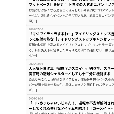
マットベース］を紹介！ トヨタの人気ミニバン「ノ
お出かけが多くなる夏場こそ活用したい革新的なフロアマット
ーなど、楽しみなイベントが控えている夏。愛車のミニバン
画[…]
2026/07/30
「マジでイライラするわ…」アイドリングストップ機
うに取付可能な［アイドリングストップキャンセラ
夏場の快適性を高めるアイドリングストップキャンセラー 夏
る。特に炎天下に駐車した車内は短時間で高温になり、乗り
な[…]
2026/08/04
大人気トヨタ車「完成度がスゴイ…」釣り竿、スキー
災害時の避難シェルターとしても十二分に機能する
街乗りもこなせる絶妙なサイズと高い信頼性を誇るベース車両
バーが頭を悩ませるのが、車体の大きさと居住性のバランス
が[…]
2026/08/04
「コレめっちゃいいじゃん！」運転の不安が解消され
ーしてくれる便利なアイテムを紹介！［カーメイト・CZ
運転が苦手な人の”左側の不安”を解消する補助ミラー 運転経