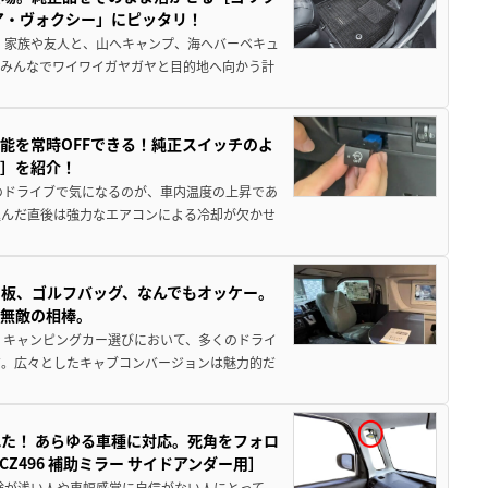
ア・ヴォクシー」にピッタリ！
 家族や友人と、山へキャンプ、海へバーベキュ
でみんなでワイワイガヤガヤと目的地へ向かう計
能を常時OFFできる！純正スイッチのよ
ー］を紹介！
のドライブで気になるのが、車内温度の上昇であ
込んだ直後は強力なエアコンによる冷却が欠かせ
板、ゴルフバッグ、なんでもオッケー。
、無敵の相棒。
 キャンピングカー選びにおいて、多くのドライ
だ。広々としたキャブコンバージョンは魅力的だ
た！ あらゆる車種に対応。死角をフォロ
496 補助ミラー サイドアンダー用］
験が浅い人や車幅感覚に自信がない人にとって、