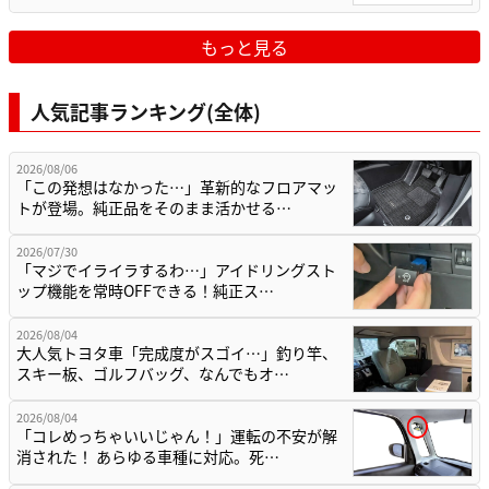
もっと見る
人気記事ランキング(全体)
2026/08/06
「この発想はなかった…」革新的なフロアマッ
トが登場。純正品をそのまま活かせる…
2026/07/30
「マジでイライラするわ…」アイドリングスト
ップ機能を常時OFFできる！純正ス…
2026/08/04
大人気トヨタ車「完成度がスゴイ…」釣り竿、
スキー板、ゴルフバッグ、なんでもオ…
2026/08/04
「コレめっちゃいいじゃん！」運転の不安が解
消された！ あらゆる車種に対応。死…