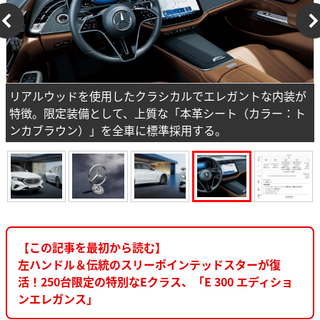
リアルウッドを使用したクラシカルでエレガントな内装が
特徴。限定装備として、上質な「本革シート（カラー：ト
ンカブラウン）」を全車に標準採用する。
【この記事を最初から読む】
左ハンドル＆伝統のスリーポインテッドスターが復
活！250台限定の特別なEクラス、「E 300 エディショ
ンエレガンス」