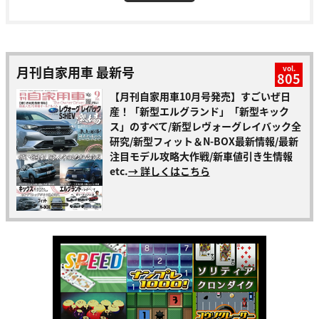
月刊自家用車 最新号
vol.
805
【月刊自家用車10月号発売】すごいぜ日
産！「新型エルグランド」「新型キック
ス」のすべて/新型レヴォーグレイバック全
研究/新型フィット＆N-BOX最新情報/最新
注目モデル攻略大作戦/新車値引き生情報
etc.
→ 詳しくはこちら