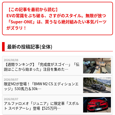
【この記事を最初から読む】
EVの常識をぶち破る、さすがのスタイル。無限が放つ
「Super-ONE」は、買うなら絶対組みたい本気パーツ
がズラリ！
最新の投稿記事(全体)
2026/08/08
【週間ランキング】「完成度がスゴイ…」「伝
説はここから始まった」注目を集めた…
2026/08/07
限定M2が登場！「BMW M2 CS エディションエ
ッジ」530馬力＆30k…
2026/08/07
アルファロメオ「ジュニア」に限定車「スポル
ト スペチアーレ」登場【525万円…