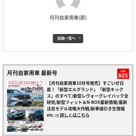
月刊自家用車(原)
投稿一覧へ
月刊自家用車 最新号
vol.
805
【月刊自家用車10月号発売】すごいぜ日
産！「新型エルグランド」「新型キック
ス」のすべて/新型レヴォーグレイバック全
研究/新型フィット＆N-BOX最新情報/最新
注目モデル攻略大作戦/新車値引き生情報
etc.
→ 詳しくはこちら