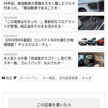
64年前、軽自動車の常識を大きく覆したクルマ
があった。「軽自動車であることを…
2026/08/06
「この発想はなかった…」革新的なフロアマッ
トが登場。純正品をそのまま活かせる…
2026/08/07
【2026年8月最新】コンパクトSUVの値引き相
場情報！ ヤリスクロス・ヴェ…
2026/08/04
大人気トヨタ車「完成度がスゴイ…」釣り竿、
スキー板、ゴルフバッグ、なんでもオ…
用品
スーパーワン
カー用品
月刊自家用車
ホンダ
この記事を書いた人