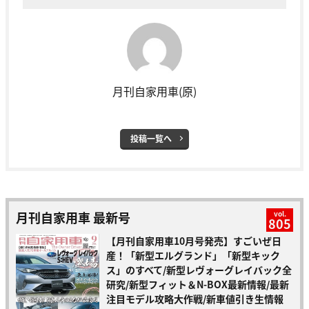
月刊自家用車(原)
投稿一覧へ
月刊自家用車 最新号
vol.
805
【月刊自家用車10月号発売】すごいぜ日
産！「新型エルグランド」「新型キック
ス」のすべて/新型レヴォーグレイバック全
研究/新型フィット＆N-BOX最新情報/最新
注目モデル攻略大作戦/新車値引き生情報