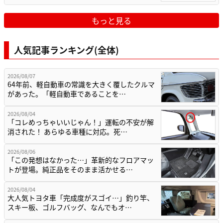
もっと見る
人気記事ランキング(全体)
2026/08/07
64年前、軽自動車の常識を大きく覆したクルマ
があった。「軽自動車であることを…
2026/08/04
「コレめっちゃいいじゃん！」運転の不安が解
消された！ あらゆる車種に対応。死…
2026/08/06
「この発想はなかった…」革新的なフロアマッ
トが登場。純正品をそのまま活かせる…
2026/08/04
大人気トヨタ車「完成度がスゴイ…」釣り竿、
スキー板、ゴルフバッグ、なんでもオ…