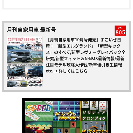
月刊自家用車 最新号
vol.
805
【月刊自家用車10月号発売】すごいぜ日
産！「新型エルグランド」「新型キック
ス」のすべて/新型レヴォーグレイバック全
研究/新型フィット＆N-BOX最新情報/最新
注目モデル攻略大作戦/新車値引き生情報
etc.
→ 詳しくはこちら