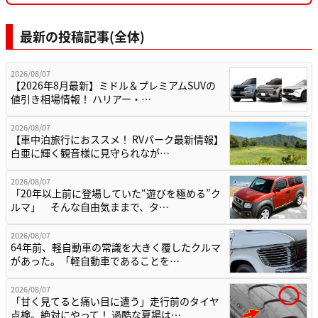
最新の投稿記事(全体)
2026/08/07
【2026年8月最新】ミドル＆プレミアムSUVの
値引き相場情報！ ハリアー・…
2026/08/07
【車中泊旅行におススメ！ RVパーク最新情報】
白亜に輝く観音様に見守られなが…
2026/08/07
「20年以上前に登場していた“遊びを極める”ク
ルマ」 そんな自由気ままで、タ…
2026/08/07
64年前、軽自動車の常識を大きく覆したクルマ
があった。「軽自動車であることを…
2026/08/07
「甘く見てると痛い目に遭う」走行前のタイヤ
点検。絶対にやって！ 過酷な夏場は…