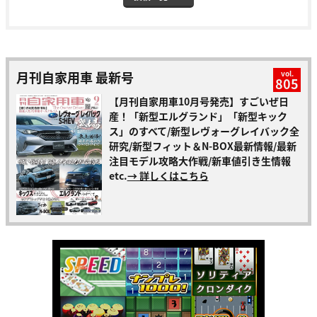
月刊自家用車 最新号
vol.
805
【月刊自家用車10月号発売】すごいぜ日
産！「新型エルグランド」「新型キック
ス」のすべて/新型レヴォーグレイバック全
研究/新型フィット＆N-BOX最新情報/最新
注目モデル攻略大作戦/新車値引き生情報
etc.
→ 詳しくはこちら