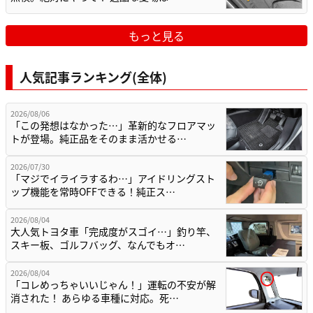
もっと見る
人気記事ランキング(全体)
2026/08/06
「この発想はなかった…」革新的なフロアマッ
トが登場。純正品をそのまま活かせる…
2026/07/30
「マジでイライラするわ…」アイドリングスト
ップ機能を常時OFFできる！純正ス…
2026/08/04
大人気トヨタ車「完成度がスゴイ…」釣り竿、
スキー板、ゴルフバッグ、なんでもオ…
2026/08/04
「コレめっちゃいいじゃん！」運転の不安が解
消された！ あらゆる車種に対応。死…