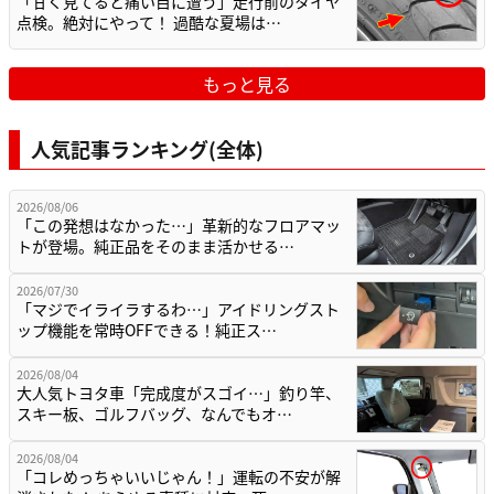
「甘く見てると痛い目に遭う」走行前のタイヤ
点検。絶対にやって！ 過酷な夏場は…
もっと見る
人気記事ランキング(全体)
2026/08/06
「この発想はなかった…」革新的なフロアマッ
トが登場。純正品をそのまま活かせる…
2026/07/30
「マジでイライラするわ…」アイドリングスト
ップ機能を常時OFFできる！純正ス…
2026/08/04
大人気トヨタ車「完成度がスゴイ…」釣り竿、
スキー板、ゴルフバッグ、なんでもオ…
2026/08/04
「コレめっちゃいいじゃん！」運転の不安が解