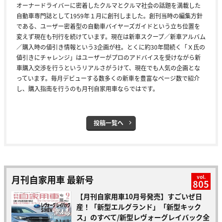
オーナードライバーに密着したクルマとクルマ社会の話題を満載した
自動車専門誌として1959年１月に創刊しました。創刊当時の編集方針
である、ユーザー密着型の自動車バイヤーズガイドという立ち位置を
変えず現在も刊行を続けています。現在は新車スクープ／新車アルバム
／購入時の値引き情報という3企画が柱。とくに約30年間続く「Ｘ氏の
値引きにチャレンジ」はユーザーがプロのアドバイスを受けながら新
車購入交渉を行うというリアルさがうけて、現在でも人気の企画とな
っています。毎月デビューする数多くの新車を豊富なページ数で紹介
し、購入指南を行うのも月刊自家用車ならではです。
投稿一覧へ
月刊自家用車 最新号
vol.
805
【月刊自家用車10月号発売】すごいぜ日
産！「新型エルグランド」「新型キック
ス」のすべて/新型レヴォーグレイバック全