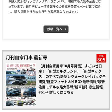
車購入交渉を行うというリアルさがうけて、現在でも人気の企画とな
っています。毎月デビューする数多くの新車を豊富なページ数で紹介
し、購入指南を行うのも月刊自家用車ならではです。
投稿一覧へ
月刊自家用車 最新号
vol.
805
【月刊自家用車10月号発売】すごいぜ日
産！「新型エルグランド」「新型キック
ス」のすべて/新型レヴォーグレイバック全
研究/新型フィット＆N-BOX最新情報/最新
注目モデル攻略大作戦/新車値引き生情報
etc.
→ 詳しくはこちら