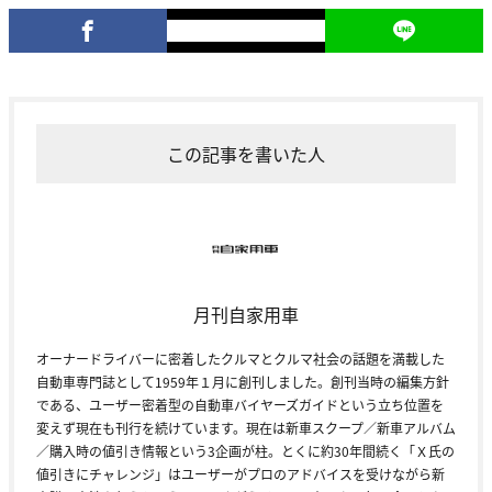
この記事を書いた人
月刊自家用車
オーナードライバーに密着したクルマとクルマ社会の話題を満載した
自動車専門誌として1959年１月に創刊しました。創刊当時の編集方針
である、ユーザー密着型の自動車バイヤーズガイドという立ち位置を
変えず現在も刊行を続けています。現在は新車スクープ／新車アルバム
／購入時の値引き情報という3企画が柱。とくに約30年間続く「Ｘ氏の
値引きにチャレンジ」はユーザーがプロのアドバイスを受けながら新