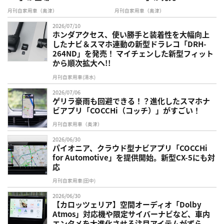
月刊自家用車（奥津）
月刊自家用車（奥津）
2026/07/10
ホンダアクセス、使い勝手と装着性を大幅向上
したナビ＆スマホ連動の新型ドラレコ「DRH-
264ND」を発売！ マイチェンした新型フィット
から順次拡大へ!!
月刊自家用車(清水)
2026/07/06
ゲリラ豪雨も回避できる！？進化したスマホナ
ビアプリ「COCCHi（コッチ）」がすごい！
月刊自家用車（奥津）
2026/06/30
パイオニア、クラウド型ナビアプリ「COCCHi
for Automotive」を提供開始。新型CX-5にも対
応
月刊自家用車(田中)
2026/06/30
【カロッツェリア】空間オーディオ「Dolby
Atmos」対応機や限定サイバーナビなど、車内
エンタメを大進化させる注目アイテムがずら