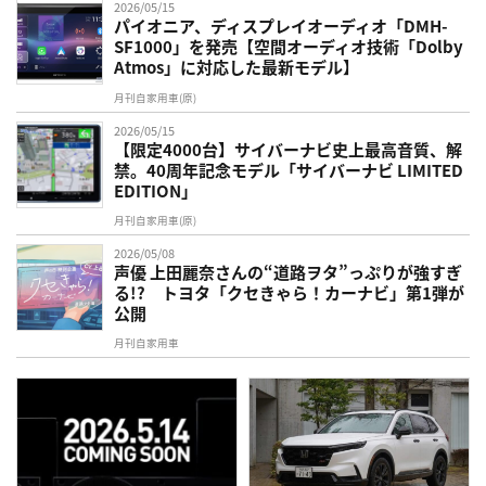
2026/05/15
パイオニア、ディスプレイオーディオ「DMH-
SF1000」を発売【空間オーディオ技術「Dolby
Atmos」に対応した最新モデル】
月刊自家用車(原)
2026/05/15
【限定4000台】サイバーナビ史上最高音質、解
禁。40周年記念モデル「サイバーナビ LIMITED
EDITION」
月刊自家用車(原)
2026/05/08
声優 上田麗奈さんの“道路ヲタ”っぷりが強すぎ
る!? トヨタ「クセきゃら！カーナビ」第1弾が
公開
月刊自家用車