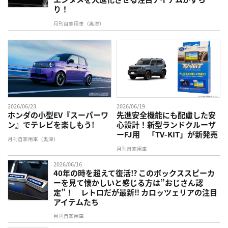
り！
月刊自家用車（奥津）
2026/06/23
2026/06/19
ホンダの小型EV『スーパーワ
先進安全機能にも配慮した安
ン』でテレビを楽しもう!
心設計！新型ランドクルーザ
ーFJ用 「TV-KIT」が新発売
月刊自家用車（奥津）
月刊自家用車
2026/06/16
40年の時を超えて復活⁉︎ このボックススピーカ
ーを見て懐かしいと感じる方は”おじさん認
定”！ レトロだが最新‼︎ カロッツェリアの注目
アイテムたち
月刊自家用車