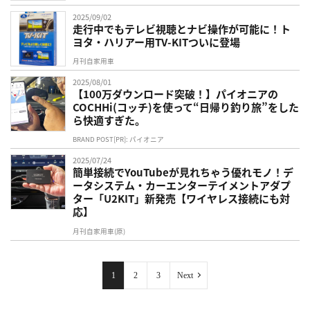
2025/09/02
走行中でもテレビ視聴とナビ操作が可能に！ト
ヨタ・ハリアー用TV-KITついに登場
月刊自家用車
2025/08/01
【100万ダウンロード突破！】パイオニアの
COCHHi(コッチ)を使って“日帰り釣り旅”をした
ら快適すぎた。
BRAND POST[PR]: パイオニア
2025/07/24
簡単接続でYouTubeが見れちゃう優れモノ！デ
ータシステム・カーエンターテイメントアダプ
ター「U2KIT」新発売【ワイヤレス接続にも対
応】
月刊自家用車(原)
1
2
3
Next