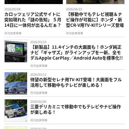
2026/05/08
2026/04/15
カロッツェリア公式サイトに
【移動中でもテレビ視聴＆ナ
突如現れた「謎の告知」 ５月
ビ操作が可能に】ホンダ・新
14日に一体何が出るんだぁ？
型CR-V用TV-KITシリーズ登場
月刊自家用車
月刊自家用車
2026/03/19
【新製品】11.4インチの大画面も！ホンダ純正
ナビ「ギャザズ」がラインアップを一新、全モ
デルApple CarPlay／Android Autoを標準化!!
月刊自家用車
2026/03/13
待望の新型セレナ用TV-KIT登場！大画面をフル
活用して移動中もテレビが楽しめる！
月刊自家用車
2026/02/04
三菱デリカミニで移動中でもテレビやナビ操作
が楽しめる！
月刊自家用車
2026/01/29