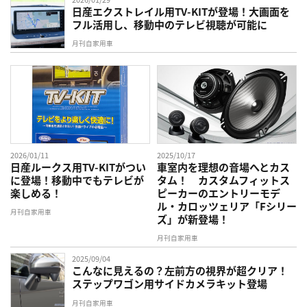
日産エクストレイル用TV-KITが登場！大画面を
フル活用し、移動中のテレビ視聴が可能に
月刊自家用車
2026/01/11
2025/10/17
日産ルークス用TV-KITがつい
車室内を理想の音場へとカス
に登場！移動中でもテレビが
タム！ カスタムフィットス
楽しめる！
ピーカーのエントリーモデ
ル・カロッツェリア「Fシリー
月刊自家用車
ズ」が新登場！
月刊自家用車
2025/09/04
こんなに見えるの？左前方の視界が超クリア！
ステップワゴン用サイドカメラキット登場
月刊自家用車