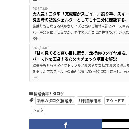
2026/08/04
大人気トヨタ車「完成度がスゴイ…」釣り竿、スキー
災害時の避難シェルターとしても十二分に機能する
街乗りもこなせる絶妙なサイズと高い信頼性を誇るベース車両
バーが頭を悩ませるのが、車体の大きさと居住性のバランス
が[…]
2026/08/07
「甘く見てると痛い目に遭う」走行前のタイヤ点検。
バーストを回避するためのチェック項目を解説
猛暑がもたらすタイヤトラブルと夏の過酷な環境 夏の道路環
を受けたアスファルトの路面温度は50〜60℃以上に達し、
[…]
国産新車カタログ
新車カタログ(国産車)
月刊自家用車
アウトドア
トヨタ