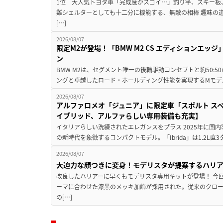
1位 大人気トヨタ車「完成度がスゴイ…」釣り竿、スキー板
難シェルターとしても十二分に機能する、無敵の相棒 趣味の
[…]
2026/08/07
限定M2が登場！「BMW M2 CS エディションエッジ
ン
BMW M2は、セグメント唯一の後輪駆動コンセプトと約50:
ングと卓越したロード・ホールディング性能を実現するMモデル。BMW 
2026/08/07
アルファロメオ「ジュニア」に限定車「スポルト スペ
イブリッド、アルファらしい専用装備も充実】
イタリアらしい洗練されたエレガンスをプラス 2025年に国内
の新時代を象徴するコンパクトモデル。「Ibrida」は1.2L直3
2026/08/07
大迫力な顔つきに変身！モデリスタが提案するハリ
改良したハリアーに早くもモデリスタ専用キットが登場！ 今
ーマに合わせた漆黒のメッキ加飾が採用された。従来のクロ
の[…]