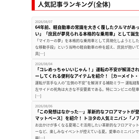
人気記事ランキング(全体)
2026/08/07
64年前、軽自動車の常識を大きく覆したクルマがあ
い」「庶民が夢見られる本格的な乗用車」として誕
「マイカーの夢」を本格的な乗用車として具現化しようとした
な移動手段」という当時の軽自動車の枠を超え、庶民が抱い
具[…]
2026/08/04
「コレめっちゃいいじゃん！」運転の不安が解消され
ーしてくれる便利なアイテムを紹介！［カーメイト・CZ
運転が苦手な人の”左側の不安”を解消する補助ミラー 運転経
左サイドの死角は大きな不安要素である。特にコンビニの駐
[…]
2026/08/06
「この発想はなかった…」革新的なフロアマットが
マットベース］を紹介！ トヨタの人気ミニバン「ノ
お出かけが多くなる夏場こそ活用したい革新的なフロアマット
ーなど、楽しみなイベントが控えている夏。愛車のミニバン
画[…]