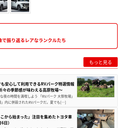
像で振り返るレアなランクルたち
もっと見る
でも安心して利用できるRVパーク特選情報
季折々の季節感が味わえる高原牧場～
夜の時間を満喫しよう 「RVパーク 大笹牧場」
」内に併設されたRVパークだ。夏でも[…]
ここから始まった」注目を集めたトヨタ車
月6日）