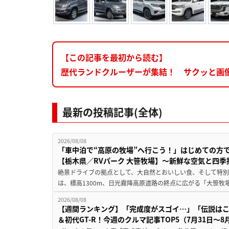
【この記事を最初から読む】
歴代ランドクルーザーが集結！ サクッと画
最新の投稿記事(全体)
2026/08/08
「車中泊で“高原の牧場”へ行こう！」はじめての方
【栃木県／RVパーク 大笹牧場】～新鮮な空気と四
絶景ドライブの拠点として、大自然とおいしい食、そして特別な
は、標高1300m、日光霧降高原道路の終点に広がる「大笹牧場
2026/08/08
【週間ランキング】「完成度がスゴイ…」「伝説は
＆初代GT-R！今週のクルマ記事TOP5（7月31日〜8