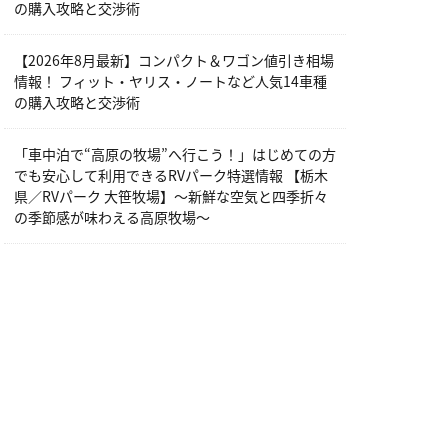
の購入攻略と交渉術
【2026年8月最新】コンパクト＆ワゴン値引き相場
情報！ フィット・ヤリス・ノートなど人気14車種
の購入攻略と交渉術
「車中泊で“高原の牧場”へ行こう！」はじめての方
でも安心して利用できるRVパーク特選情報 【栃木
県／RVパーク 大笹牧場】～新鮮な空気と四季折々
の季節感が味わえる高原牧場～