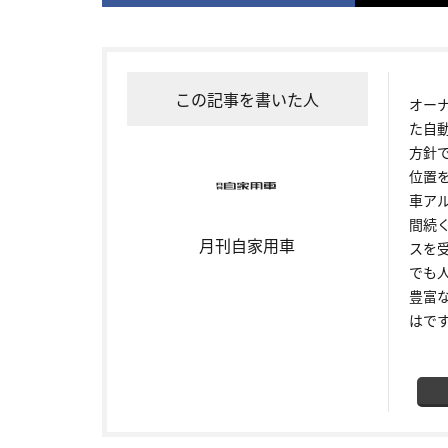
この記事を書いた人
オー
た自
方針
位置
車ア
間続
月刊自家用車
スを
でも
豊富
はで