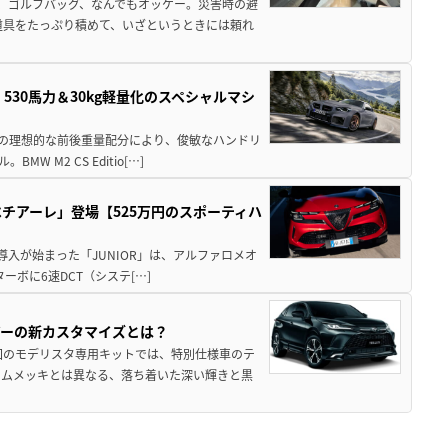
、ゴルフバッグ、なんでもオッケー。災害時の避
道具をたっぷり積めて、いざというときには頼れ
」530馬力＆30kg軽量化のスペシャルマシ
50の理想的な前後重量配分により、俊敏なハンドリ
M2 CS Editio[…]
チアーレ」登場【525万円のスポーティハ
導入が始まった「JUNIOR」は、アルファロメオ
ターボに6速DCT（システ[…]
アーの新カスタマイズとは？
回のモデリスタ専用キットでは、特別仕様車のテ
ームメッキとは異なる、落ち着いた深い輝きと黒