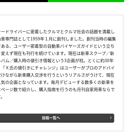
ナードライバーに密着したクルマとクルマ社会の話題を満載し
動車専門誌として1959年１月に創刊しました。創刊当時の編集
である、ユーザー密着型の自動車バイヤーズガイドという立ち
を変えず現在も刊行を続けています。現在は新車スクープ／新
ルバム／購入時の値引き情報という3企画が柱。とくに約30年
く「Ｘ氏の値引きにチャレンジ」はユーザーがプロのアドバイ
受けながら新車購入交渉を行うというリアルさがうけて、現在
人気の企画となっています。毎月デビューする数多くの新車を
なページ数で紹介し、購入指南を行うのも月刊自家用車ならで
す。
投稿一覧へ