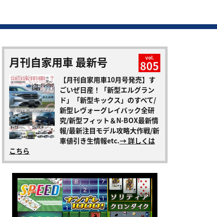
月刊自家用車 最新号
vol.
805
【月刊自家用車10月号発売】す
ごいぜ日産！「新型エルグラン
ド」「新型キックス」のすべて/
新型レヴォーグレイバック全研
究/新型フィット＆N-BOX最新情
報/最新注目モデル攻略大作戦/新
車値引き生情報etc.
→ 詳しくは
こちら