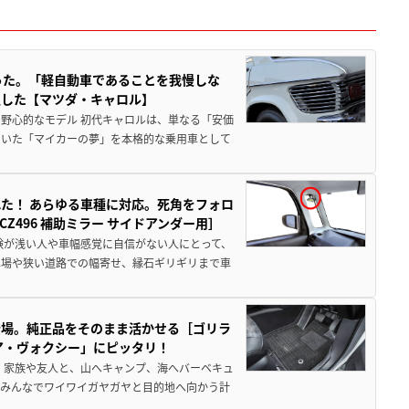
った。「軽自動車であることを我慢しな
生した【マツダ・キャロル】
野心的なモデル 初代キャロルは、単なる「安価
ていた「マイカーの夢」を本格的な乗用車として
た！ あらゆる車種に対応。死角をフォロ
496 補助ミラー サイドアンダー用］
験が浅い人や車幅感覚に自信がない人にとって、
車場や狭い道路での幅寄せ、縁石ギリギリまで車
登場。純正品をそのまま活かせる［ゴリラ
ア・ヴォクシー」にピッタリ！
 家族や友人と、山へキャンプ、海へバーベキュ
でみんなでワイワイガヤガヤと目的地へ向かう計