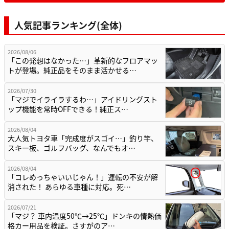
人気記事ランキング(全体)
2026/08/06
「この発想はなかった…」革新的なフロアマッ
トが登場。純正品をそのまま活かせる…
2026/07/30
「マジでイライラするわ…」アイドリングスト
ップ機能を常時OFFできる！純正ス…
2026/08/04
大人気トヨタ車「完成度がスゴイ…」釣り竿、
スキー板、ゴルフバッグ、なんでもオ…
2026/08/04
「コレめっちゃいいじゃん！」運転の不安が解
消された！ あらゆる車種に対応。死…
2026/07/21
「マジ？ 車内温度50℃→25℃」ドンキの情熱価
格カー用品を検証。さすがのア…