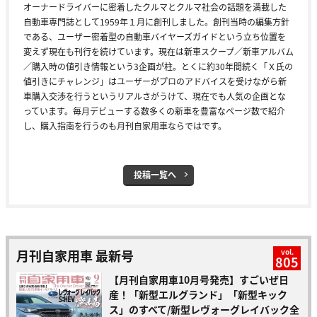
オーナードライバーに密着したクルマとクルマ社会の話題を満載した
自動車専門誌として1959年１月に創刊しました。創刊当時の編集方針
である、ユーザー密着型の自動車バイヤーズガイドという立ち位置を
変えず現在も刊行を続けています。現在は新車スクープ／新車アルバム
／購入時の値引き情報という3企画が柱。とくに約30年間続く「Ｘ氏の
値引きにチャレンジ」はユーザーがプロのアドバイスを受けながら新
車購入交渉を行うというリアルさがうけて、現在でも人気の企画とな
っています。毎月デビューする数多くの新車を豊富なページ数で紹介
し、購入指南を行うのも月刊自家用車ならではです。
投稿一覧へ
月刊自家用車 最新号
vol.
805
【月刊自家用車10月号発売】すごいぜ日
産！「新型エルグランド」「新型キック
ス」のすべて/新型レヴォーグレイバック全