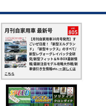
月刊自家用車 最新号
vol.
805
【月刊自家用車10月号発売】す
ごいぜ日産！「新型エルグラン
ド」「新型キックス」のすべて/
新型レヴォーグレイバック全研
究/新型フィット＆N-BOX最新情
報/最新注目モデル攻略大作戦/新
車値引き生情報etc.
→ 詳しくは
こちら