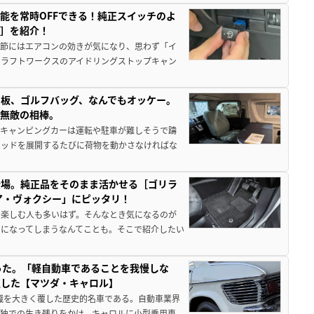
能を常時OFFできる！純正スイッチのよ
ー］を紹介！
季節にはエアコンの効きが気になり、思わず「イ
クラフトワークスのアイドリングストップキャン
板、ゴルフバッグ、なんでもオッケー。
、無敵の相棒。
なキャンピングカーは運転や駐車が難しそうで躊
ベッドを展開するたびに荷物を動かさなければな
登場。純正品をそのまま活かせる［ゴリラ
ア・ヴォクシー」にピッタリ！
を楽しむ人も多いはず。そんなとき気になるのが
になってしまうなんてことも。そこで紹介したい
った。「軽自動車であることを我慢しな
生した【マツダ・キャロル】
常識を大きく覆した歴史的名車である。自動車業界
独での生き残りをかけ、キャロルに小型乗用車