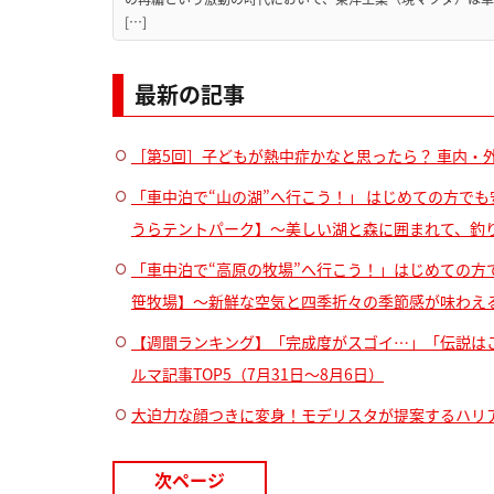
[…]
最新の記事
［第5回］子どもが熱中症かなと思ったら？ 車内・
「車中泊で“山の湖”へ行こう！」 はじめての方でも
うらテントパーク】～美しい湖と森に囲まれて、釣り
「車中泊で“高原の牧場”へ行こう！」はじめての方で
笹牧場】～新鮮な空気と四季折々の季節感が味わえ
【週間ランキング】「完成度がスゴイ…」「伝説はこ
ルマ記事TOP5（7月31日〜8月6日）
大迫力な顔つきに変身！モデリスタが提案するハリ
次ページ