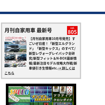
月刊自家用車 最新号
vol.
805
【月刊自家用車10月号発売】す
ごいぜ日産！「新型エルグラン
ド」「新型キックス」のすべて/
新型レヴォーグレイバック全研
究/新型フィット＆N-BOX最新情
報/最新注目モデル攻略大作戦/新
車値引き生情報etc.
→ 詳しくは
こちら