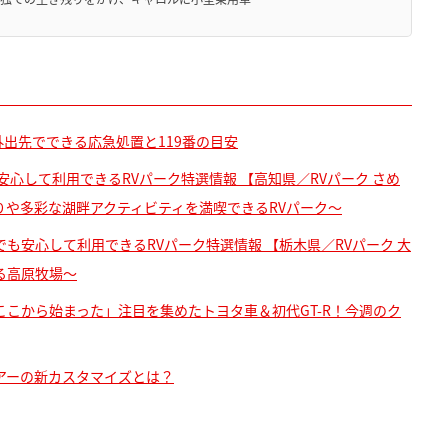
外出先でできる応急処置と119番の目安
安心して利用できるRVパーク特選情報 【高知県／RVパーク さめ
や多彩な湖畔アクティビティを満喫できるRVパーク～
も安心して利用できるRVパーク特選情報 【栃木県／RVパーク 大
る高原牧場～
こから始まった」注目を集めたトヨタ車＆初代GT-R！今週のク
アーの新カスタマイズとは？