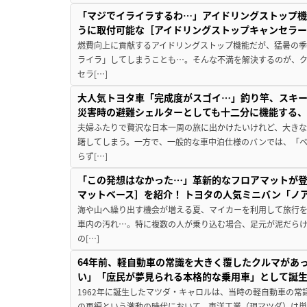
「マジでイライラするわ…」アイドリングストップ機
うに取付可能な［アイドリングストップキャンセラ
燃費向上に貢献するアイドリングストップ機能だが、猛暑の
ライラ」してしまうことも…。そんな不満を解決するのが、
セラ[…]
大人気トヨタ車「完成度がスゴイ…」釣り竿、スキー
災害時の避難シェルターとしても十二分に機能する
夫婦ふたりで贅沢な日本一周の旅に出かけたいけれど、大き
躇してしまう。一方で、一般的な車中泊仕様のバンでは、「
らず[…]
「この発想はなかった…」革新的なフロアマットが
マットベース］を紹介！ トヨタの人気ミニバン「ノ
海や山へ繰り出す機会が増える夏、マイカーを利用して旅行
車内の汚れ…。特に複数の人が乗り込む場合、足元が泥だらけ
の[…]
64年前、軽自動車の常識を大きく覆したクルマがあ
い」「庶民が夢見られる本格的な乗用車」として誕
1962年に誕生したマツダ・キャロルは、当時の軽自動車の
の再編という激動の時代において、東洋工業（現マツダ）は単