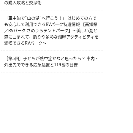
の購入攻略と交渉術
「車中泊で“山の湖”へ行こう！」 はじめての方で
も安心して利用できるRVパーク特選情報 【高知県
／RVパーク さめうらテントパーク】～美しい湖と
森に囲まれて、釣りや多彩な湖畔アクティビティを
満喫できるRVパーク～
［第5回］子どもが熱中症かなと思ったら？ 車内・
外出先でできる応急処置と119番の目安