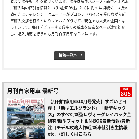
変えず現在も刊行を続けています。現在は新車スクープ／新車アルバム
／購入時の値引き情報という3企画が柱。とくに約30年間続く「Ｘ氏の
値引きにチャレンジ」はユーザーがプロのアドバイスを受けながら新
車購入交渉を行うというリアルさがうけて、現在でも人気の企画とな
っています。毎月デビューする数多くの新車を豊富なページ数で紹介
し、購入指南を行うのも月刊自家用車ならではです。
投稿一覧へ
月刊自家用車 最新号
vol.
805
【月刊自家用車10月号発売】すごいぜ日
産！「新型エルグランド」「新型キック
ス」のすべて/新型レヴォーグレイバック全
研究/新型フィット＆N-BOX最新情報/最新
注目モデル攻略大作戦/新車値引き生情報
etc.
→ 詳しくはこちら