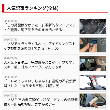
人気記事ランキング(全体)
2026/08/06
「この発想はなかった…」革新的なフロアマッ
トが登場。純正品をそのまま活かせる…
2026/07/30
「マジでイライラするわ…」アイドリングスト
ップ機能を常時OFFできる！純正ス…
2026/08/04
大人気トヨタ車「完成度がスゴイ…」釣り竿、
スキー板、ゴルフバッグ、なんでもオ…
2026/08/04
「コレめっちゃいいじゃん！」運転の不安が解
消された！ あらゆる車種に対応。死…
2026/07/21
「マジ？ 車内温度50℃→25℃」ドンキの情熱価
格カー用品を検証。さすがのア…