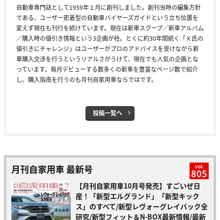
自動車専門誌として1959年１月に創刊しました。創刊当時の編集方針
である、ユーザー密着型の自動車バイヤーズガイドという立ち位置を
変えず現在も刊行を続けています。現在は新車スクープ／新車アルバム
／購入時の値引き情報という3企画が柱。とくに約30年間続く「Ｘ氏の
値引きにチャレンジ」はユーザーがプロのアドバイスを受けながら新
車購入交渉を行うというリアルさがうけて、現在でも人気の企画とな
っています。毎月デビューする数多くの新車を豊富なページ数で紹介
し、購入指南を行うのも月刊自家用車ならではです。
投稿一覧へ
月刊自家用車 最新号
vol.
805
【月刊自家用車10月号発売】すごいぜ日
産！「新型エルグランド」「新型キック
ス」のすべて/新型レヴォーグレイバック全
研究/新型フィット＆N-BOX最新情報/最新