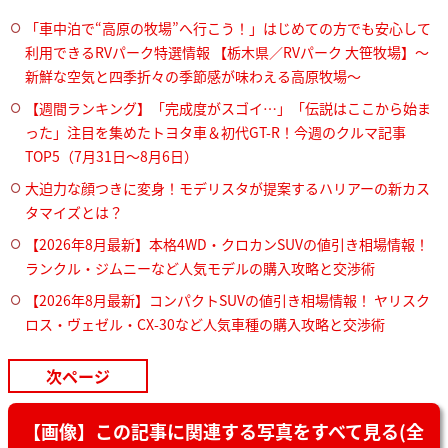
「車中泊で“高原の牧場”へ行こう！」はじめての方でも安心して
利用できるRVパーク特選情報 【栃木県／RVパーク 大笹牧場】～
新鮮な空気と四季折々の季節感が味わえる高原牧場～
【週間ランキング】「完成度がスゴイ…」「伝説はここから始ま
った」注目を集めたトヨタ車＆初代GT-R！今週のクルマ記事
TOP5（7月31日〜8月6日）
大迫力な顔つきに変身！モデリスタが提案するハリアーの新カス
タマイズとは？
【2026年8月最新】本格4WD・クロカンSUVの値引き相場情報！
ランクル・ジムニーなど人気モデルの購入攻略と交渉術
【2026年8月最新】コンパクトSUVの値引き相場情報！ ヤリスク
ロス・ヴェゼル・CX-30など人気車種の購入攻略と交渉術
次ページ
【画像】この記事に関連する写真をすべて見る(全