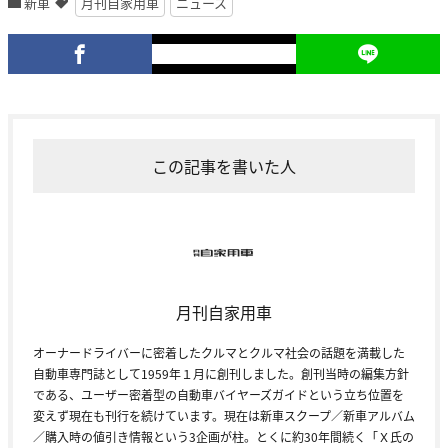
新車
月刊自家用車
ニュース
この記事を書いた人
月刊自家用車
オーナードライバーに密着したクルマとクルマ社会の話題を満載した
自動車専門誌として1959年１月に創刊しました。創刊当時の編集方針
である、ユーザー密着型の自動車バイヤーズガイドという立ち位置を
変えず現在も刊行を続けています。現在は新車スクープ／新車アルバム
／購入時の値引き情報という3企画が柱。とくに約30年間続く「Ｘ氏の