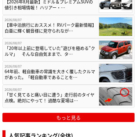
【2026年8月最新】ミドル＆プレミアムSUVの
値引き相場情報！ ハリアー・…
2026/08/07
【車中泊旅行におススメ！ RVパーク最新情報】
白亜に輝く観音様に見守られなが…
2026/08/07
「20年以上前に登場していた“遊びを極める”ク
ルマ」 そんな自由気ままで、タ…
2026/08/07
64年前、軽自動車の常識を大きく覆したクルマ
があった。「軽自動車であることを…
2026/08/07
「甘く見てると痛い目に遭う」走行前のタイヤ
点検。絶対にやって！ 過酷な夏場は…
もっと見る
人気記事ランキング(全体)