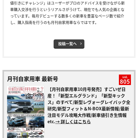
値引きにチャレンジ」はユーザーがプロのアドバイスを受けながら新
車購入交渉を行うというリアルさがうけて、現在でも人気の企画とな
っています。毎月デビューする数多くの新車を豊富なページ数で紹介
し、購入指南を行うのも月刊自家用車ならではです。
投稿一覧へ
月刊自家用車 最新号
vol.
805
【月刊自家用車10月号発売】すごいぜ日
産！「新型エルグランド」「新型キック
ス」のすべて/新型レヴォーグレイバック全
研究/新型フィット＆N-BOX最新情報/最新
注目モデル攻略大作戦/新車値引き生情報
etc.
→ 詳しくはこちら