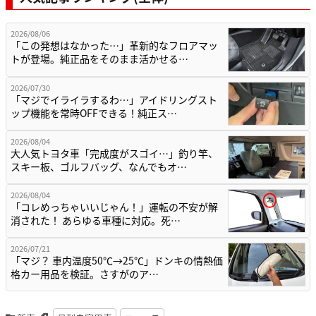
2026/08/06
「この発想はなかった…」革新的なフロアマッ
トが登場。純正品をそのまま活かせる…
2026/07/30
「マジでイライラするわ…」アイドリングスト
ップ機能を常時OFFできる！純正ス…
2026/08/04
大人気トヨタ車「完成度がスゴイ…」釣り竿、
スキー板、ゴルフバッグ、なんでもオ…
2026/08/04
「コレめっちゃいいじゃん！」運転の不安が解
消された！ あらゆる車種に対応。死…
2026/07/21
「マジ？ 車内温度50℃→25℃」ドンキの情熱価
格カー用品を検証。さすがのア…