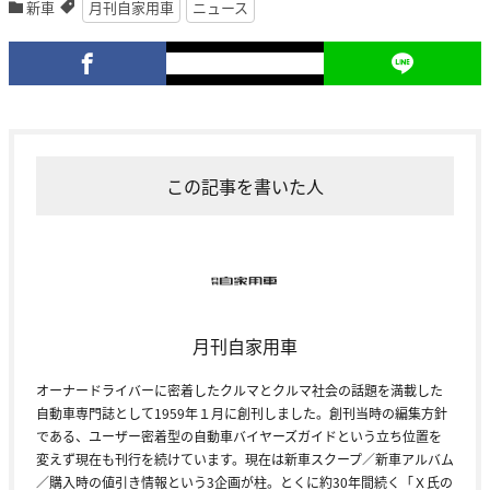
新車
月刊自家用車
ニュース
この記事を書いた人
月刊自家用車
オーナードライバーに密着したクルマとクルマ社会の話題を満載した
自動車専門誌として1959年１月に創刊しました。創刊当時の編集方針
である、ユーザー密着型の自動車バイヤーズガイドという立ち位置を
変えず現在も刊行を続けています。現在は新車スクープ／新車アルバム
／購入時の値引き情報という3企画が柱。とくに約30年間続く「Ｘ氏の