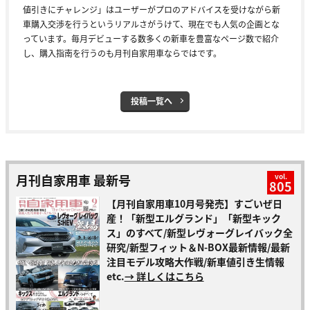
値引きにチャレンジ」はユーザーがプロのアドバイスを受けながら新
車購入交渉を行うというリアルさがうけて、現在でも人気の企画とな
っています。毎月デビューする数多くの新車を豊富なページ数で紹介
し、購入指南を行うのも月刊自家用車ならではです。
投稿一覧へ
月刊自家用車 最新号
vol.
805
【月刊自家用車10月号発売】すごいぜ日
産！「新型エルグランド」「新型キック
ス」のすべて/新型レヴォーグレイバック全
研究/新型フィット＆N-BOX最新情報/最新
注目モデル攻略大作戦/新車値引き生情報
etc.
→ 詳しくはこちら