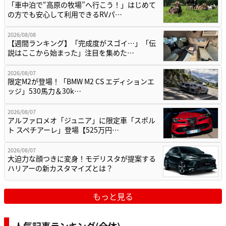
「車中泊で“高原の牧場”へ行こう！」はじめて
の方でも安心して利用できるRVパ…
2026/08/08
【週間ランキング】「完成度がスゴイ…」「伝
説はここから始まった」注目を集めた…
2026/08/07
限定M2が登場！「BMW M2 CS エディションエ
ッジ」530馬力＆30k…
2026/08/07
アルファロメオ「ジュニア」に限定車「スポル
ト スペチアーレ」登場【525万円…
2026/08/07
大迫力な顔つきに変身！モデリスタが提案する
ハリアーの新カスタマイズとは？
もっと見る
人気記事ランキング(全体)