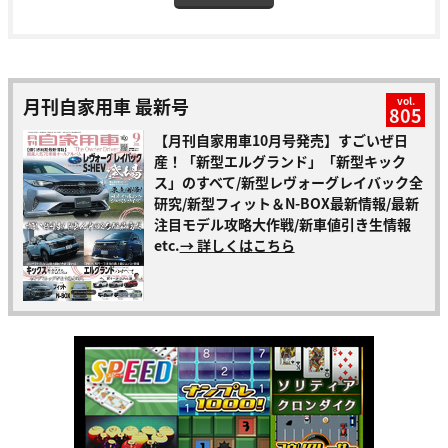
月刊自家用車 最新号
vol.
805
【月刊自家用車10月号発売】すごいぜ日
産！「新型エルグランド」「新型キック
ス」のすべて/新型レヴォーグレイバック全
研究/新型フィット＆N-BOX最新情報/最新
注目モデル攻略大作戦/新車値引き生情報
etc.
→ 詳しくはこちら