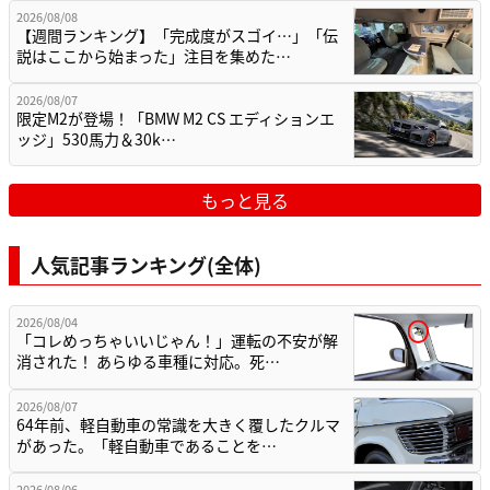
2026/08/08
【週間ランキング】「完成度がスゴイ…」「伝
説はここから始まった」注目を集めた…
2026/08/07
限定M2が登場！「BMW M2 CS エディションエ
ッジ」530馬力＆30k…
もっと見る
人気記事ランキング(全体)
2026/08/04
「コレめっちゃいいじゃん！」運転の不安が解
消された！ あらゆる車種に対応。死…
2026/08/07
64年前、軽自動車の常識を大きく覆したクルマ
があった。「軽自動車であることを…
2026/08/06