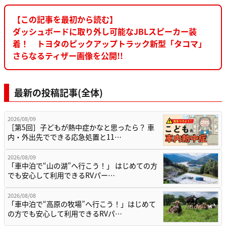
【この記事を最初から読む】
ダッシュボードに取り外し可能なJBLスピーカー装
着！ トヨタのピックアップトラック新型「タコマ」
さらなるティザー画像を公開!!
最新の投稿記事(全体)
2026/08/09
［第5回］子どもが熱中症かなと思ったら？ 車
内・外出先でできる応急処置と11…
2026/08/09
「車中泊で“山の湖”へ行こう！」 はじめての方
でも安心して利用できるRVパー…
2026/08/08
「車中泊で“高原の牧場”へ行こう！」はじめて
の方でも安心して利用できるRVパ…