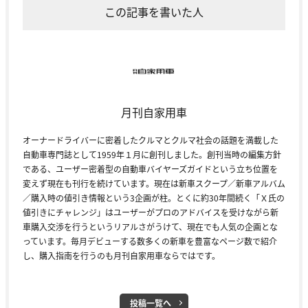
この記事を書いた人
月刊自家用車
オーナードライバーに密着したクルマとクルマ社会の話題を満載した
自動車専門誌として1959年１月に創刊しました。創刊当時の編集方針
である、ユーザー密着型の自動車バイヤーズガイドという立ち位置を
変えず現在も刊行を続けています。現在は新車スクープ／新車アルバム
／購入時の値引き情報という3企画が柱。とくに約30年間続く「Ｘ氏の
値引きにチャレンジ」はユーザーがプロのアドバイスを受けながら新
車購入交渉を行うというリアルさがうけて、現在でも人気の企画とな
っています。毎月デビューする数多くの新車を豊富なページ数で紹介
し、購入指南を行うのも月刊自家用車ならではです。
投稿一覧へ