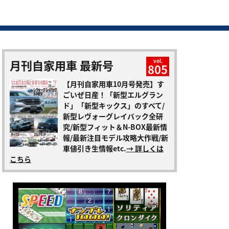
月刊自家用車 最新号
vol.
805
【月刊自家用車10月号発売】す
ごいぜ日産！「新型エルグラン
ド」「新型キックス」のすべて/
新型レヴォーグレイバック全研
究/新型フィット＆N-BOX最新情
報/最新注目モデル攻略大作戦/新
車値引き生情報etc.
→ 詳しくは
こちら