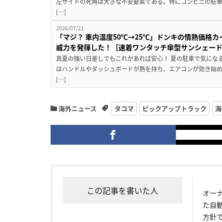
左サイドの死角は大きな不安要素である。特にコンビニの駐
[…]
2026/07/21
「マジ？ 車内温度50℃→25℃」ドンキの情熱価格
威力を発揮した！［速着ワンタッチ傘型サンシェー
真夏の強い日差しでもこれがあれば安心！ 夏の駐車で気にな
はハンドルやダッシュボードが熱を持ち、エアコンが効き始め
[…]
海外ニュース
タコマ
ピックアップトラック
海
この記事を書いた人
オー
た自
方針