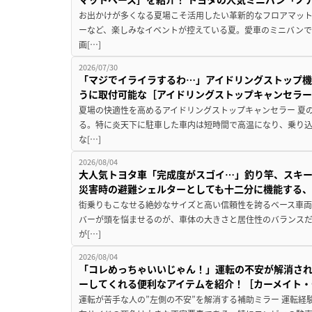
お出かけが多くなる夏場こそ活用したい革新的なフロアマット
ーなど、楽しみなイベントが控えている夏。愛車のミニバン
画[…]
2026/07/30
「マジでイライラするわ…」アイドリングストップ機
うに取付可能な［アイドリングストップキャンセラ
夏場の快適性を高めるアイドリングストップキャンセラー 夏
る。特に炎天下に駐車した車内は短時間で高温になり、乗り
な[…]
2026/08/04
大人気トヨタ車「完成度がスゴイ…」釣り竿、スキー
災害時の避難シェルターとしても十二分に機能する
街乗りもこなせる絶妙なサイズと高い信頼性を誇るベース車両
バーが頭を悩ませるのが、車体の大きさと居住性のバランス
が[…]
2026/08/04
「コレめっちゃいいじゃん！」運転の不安が解消され
ーしてくれる便利なアイテムを紹介！［カーメイト・CZ
運転が苦手な人の”左側の不安”を解消する補助ミラー 運転経