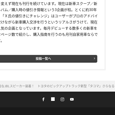
を変えず現在も刊行を続けています。現在は新車スクープ／新
ルバム／購入時の値引き情報という3企画が柱。とくに約30年
く「Ｘ氏の値引きにチャレンジ」はユーザーがプロのアドバイ
受けながら新車購入交渉を行うというリアルさがうけて、現在
人気の企画となっています。毎月デビューする数多くの新車を
なページ数で紹介し、購入指南を行うのも月刊自家用車ならで
す。
投稿一覧へ
なJBLスピーカー装着！ トヨタのピックアップトラック新型「タコマ」さらなるテ