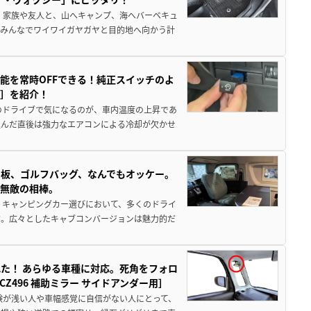
 家族や友人と、山へキャンプ、海へバーベキュ
でみんなでワイワイガヤガヤと目的地へ向かう計
能を常時OFFできる！純正スイッチのよ
ー］を紹介！
のドライブで気になるのが、車内温度の上昇であ
込んだ直後は強力なエアコンによる冷却が欠かせ
板、ゴルフバッグ、なんでもオッケー。
、無敵の相棒。
 キャンピングカー選びにおいて、多くのドライ
だ。広々としたキャブコンバージョンは魅力的だ
た！ あらゆる車種に対応。死角をフォロ
496 補助ミラー サイドアンダー用］
験が浅い人や車幅感覚に自信がない人にとって、