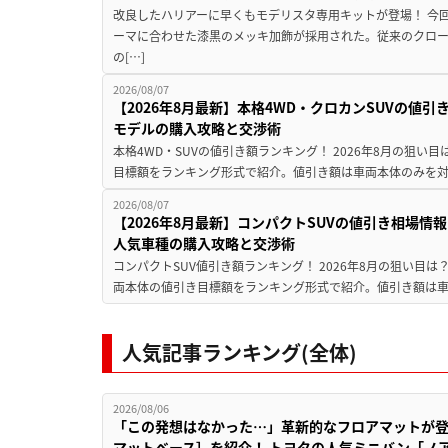
改良したハリアーに早くもモデリスタ専用キットが登場！ 今
ーマに合わせた漆黒のメッキ加飾が採用された。従来のクロ
の[…]
2026/08/07
【2026年8月最新】本格4WD・クロカンSUVの値
モデルの購入攻略と交渉術
本格4WD・SUVの値引き額ランキング！ 2026年8月の狙い目
目標額をランキング形式で紹介。値引き額は車両本体のみを対
2026/08/07
【2026年8月最新】コンパクトSUVの値引き相場情報
人気車種の購入攻略と交渉術
コンパクトSUV値引き額ランキング！ 2026年8月の狙い目は？
両本体の値引き目標額をランキング形式で紹介。値引き額は車
人気記事ランキング(全体)
2026/08/06
「この発想はなかった…」革新的なフロアマットが
マットベース］を紹介！ トヨタの人気ミニバン「ノ