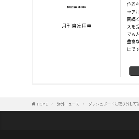
位置
車ア
間続
月刊自家用車
スを
でも
豊富
はで
HOME
海外ニュース
ダッシュボードに取り外し可能