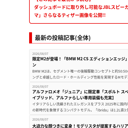
ダッシュボードに取り外し可能なJBLスピー
マ」さらなるティザー画像を公開!!
最新の投稿記事(全体)
2026/08/07
限定M2が登場！「BMW M2 CS エディションエッジ
ン
BMW M2は、セグメント唯一の後輪駆動コンセプトと約50:
ングと卓越したロード・ホールディング性能を実現するMモデル。BMW 
2026/08/07
アルファロメオ「ジュニア」に限定車「スポルト スペ
イブリッド、アルファらしい専用装備も充実】
イタリアらしい洗練されたエレガンスをプラス 2025年に国内
の新時代を象徴するコンパクトモデル。「Ibrida」は1.2L直3
2026/08/07
大迫力な顔つきに変身！モデリスタが提案するハリ