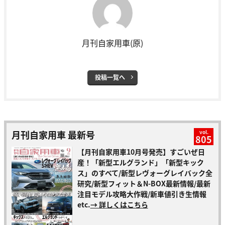
月刊自家用車(原)
投稿一覧へ
月刊自家用車 最新号
vol.
805
【月刊自家用車10月号発売】すごいぜ日
産！「新型エルグランド」「新型キック
ス」のすべて/新型レヴォーグレイバック全
研究/新型フィット＆N-BOX最新情報/最新
注目モデル攻略大作戦/新車値引き生情報
etc.
→ 詳しくはこちら