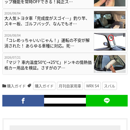
ップ機能を常時OFFできる！純正ス…
2026/08/04
大人気トヨタ車「完成度がスゴイ…」釣り竿、
スキー板、ゴルフバッグ、なんでもオ…
2026/08/04
「コレめっちゃいいじゃん！」運転の不安が解
消された！ あらゆる車種に対応。死…
2026/07/21
「マジ？ 車内温度50℃→25℃」ドンキの情熱価
格カー用品を検証。さすがのア…
購入ガイド
購入ガイド
月刊自家用車
WRX S4
スバル