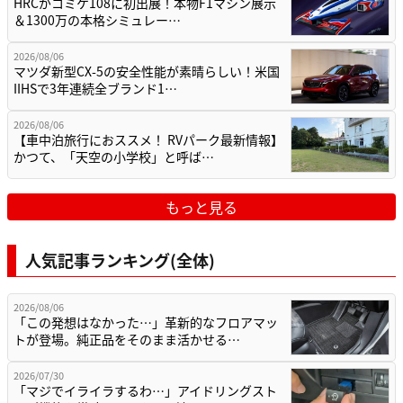
HRCがコミケ108に初出展！本物F1マシン展示
＆1300万の本格シミュレー…
2026/08/06
マツダ新型CX-5の安全性能が素晴らしい！米国
IIHSで3年連続全ブランド1…
2026/08/06
【車中泊旅行におススメ！ RVパーク最新情報】
かつて、「天空の小学校」と呼ば…
もっと見る
人気記事ランキング(全体)
2026/08/06
「この発想はなかった…」革新的なフロアマッ
トが登場。純正品をそのまま活かせる…
2026/07/30
「マジでイライラするわ…」アイドリングスト