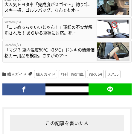
大人気トヨタ車「完成度がスゴイ…」釣り竿、
スキー板、ゴルフバッグ、なんでもオ…
2026/08/04
「コレめっちゃいいじゃん！」運転の不安が解
消された！ あらゆる車種に対応。死…
2026/07/21
「マジ？ 車内温度50℃→25℃」ドンキの情熱価
格カー用品を検証。さすがのア…
購入ガイド
購入ガイド
月刊自家用車
WRX S4
スバル
この記事を書いた人