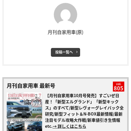
月刊自家用車(原)
投稿一覧へ
月刊自家用車 最新号
vol.
805
【月刊自家用車10月号発売】すごいぜ日
産！「新型エルグランド」「新型キック
ス」のすべて/新型レヴォーグレイバック全
研究/新型フィット＆N-BOX最新情報/最新
注目モデル攻略大作戦/新車値引き生情報
etc.
→ 詳しくはこちら