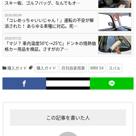
スキー板、ゴルフバッグ、なんでもオ…
2026/08/04
「コレめっちゃいいじゃん！」運転の不安が解
消された！ あらゆる車種に対応。死…
2026/07/21
「マジ？ 車内温度50℃→25℃」ドンキの情熱価
格カー用品を検証。さすがのア…
購入ガイド
購入ガイド
月刊自家用車
WRX S4
スバル
この記事を書いた人