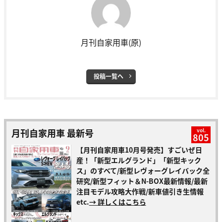
月刊自家用車(原)
投稿一覧へ
月刊自家用車 最新号
vol.
805
【月刊自家用車10月号発売】すごいぜ日
産！「新型エルグランド」「新型キック
ス」のすべて/新型レヴォーグレイバック全
研究/新型フィット＆N-BOX最新情報/最新
注目モデル攻略大作戦/新車値引き生情報
etc.
→ 詳しくはこちら