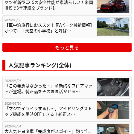
マツダ新型CX-5の安全性能が素晴らしい！米国
IIHSで3年連続全ブランド1…
2026/08/06
【車中泊旅行におススメ！ RVパーク最新情報】
かつて、「天空の小学校」と呼ば…
もっと見る
人気記事ランキング(全体)
2026/08/06
「この発想はなかった…」革新的なフロアマッ
トが登場。純正品をそのまま活かせる…
2026/07/30
「マジでイライラするわ…」アイドリングスト
ップ機能を常時OFFできる！純正ス…
2026/08/04
大人気トヨタ車「完成度がスゴイ…」釣り竿、