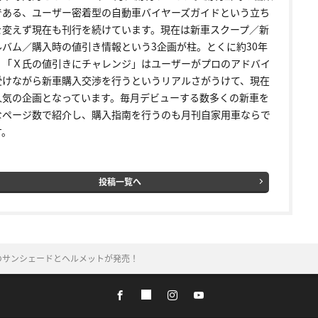
である、ユーザー密着型の自動車バイヤーズガイドという立ち
を変えず現在も刊行を続けています。現在は新車スクープ／新
ルバム／購入時の値引き情報という3企画が柱。とくに約30年
く「Ｘ氏の値引きにチャレンジ」はユーザーがプロのアドバイ
受けながら新車購入交渉を行うというリアルさがうけて、現在
人気の企画となっています。毎月デビューする数多くの新車を
なページ数で紹介し、購入指南を行うのも月刊自家用車ならで
す。
投稿一覧へ
のサンシェードとヘルメットが発売！