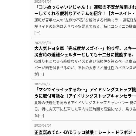
2026/08/04
「コレめっちゃいいじゃん！」運転の不安が解消され
ーしてくれる便利なアイテムを紹介！［カーメイト・CZ
運転が苦手な人の”左側の不安”を解消する補助ミラー 運転経
左サイドの死角は大きな不安要素である。特にコンビニの駐
[…]
2026/08/04
大人気トヨタ車「完成度がスゴイ…」釣り竿、スキー
災害時の避難シェルターとしても十二分に機能する
街乗りもこなせる絶妙なサイズと高い信頼性を誇るベース車両
バーが頭を悩ませるのが、車体の大きさと居住性のバランス
が[…]
2026/07/30
「マジでイライラするわ…」アイドリングストップ機
うに取付可能な［アイドリングストップキャンセラ
夏場の快適性を高めるアイドリングストップキャンセラー 夏
る。特に炎天下に駐車した車内は短時間で高温になり、乗り
な[…]
2026/08/04
正直舐めてた…BYDラッコ試乗！シート・ドラポジ