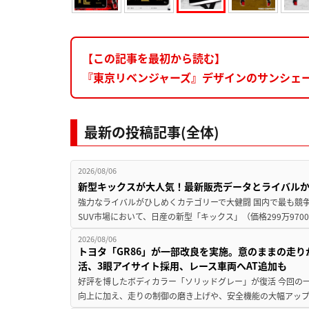
【この記事を最初から読む】
『東京リベンジャーズ』デザインのサンシェ
最新の投稿記事(全体)
2026/08/06
新型キックスが大人気！最新販売データとライバル
強力なライバルがひしめくカテゴリーで大健闘 国内で最も競
SUV市場において、日産の新型「キックス」（価格299万9700～
2026/08/06
トヨタ「GR86」が一部改良を実施。意のままの走
活、3眼アイサイト採用、レース車両へAT追加も
好評を博したボディカラー「ソリッドグレー」が復活 今回の
向上に加え、走りの制御の磨き上げや、安全機能の大幅アップデー