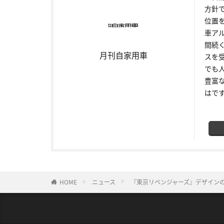
方針
位置
車ア
間続
月刊自家用車
スを
でも
豊富
はで
HOME
ニュース
『東京リベンジャーズ』デザイン