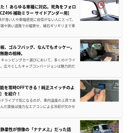
た！ あらゆる車種に対応。死角をフォロ
496 補助ミラー サイドアンダー用］
験が浅い人や車幅感覚に自信がない人にとって、
車場や狭い道路での幅寄せ、縁石ギリギリまで車
板、ゴルフバッグ、なんでもオッケー。
、無敵の相棒。
 キャンピングカー選びにおいて、多くのドライ
だ。広々としたキャブコンバージョンは魅力的だ
能を常時OFFできる！純正スイッチのよ
ー］を紹介！
のドライブで気になるのが、車内温度の上昇であ
込んだ直後は強力なエアコンによる冷却が欠かせ
・静粛性が想像の「ナナメ上」だった話