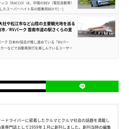
ッコ（RACCO）は、中国のBEV（電気自動車）
たスーパーハイト系の軽乗用BEVで[…]
雲大社や松江市など山陰の主要観光地を巡る
市／RVパーク 雲南市道の駅さくらの里
ーク 日本RV協会が推し進めている「RVパー
グカーなどで自動車旅行を楽しんでいるユーザー
ナードライバーに密着したクルマとクルマ社会の話題を満載し
動車専門誌として1959年１月に創刊しました。創刊当時の編集