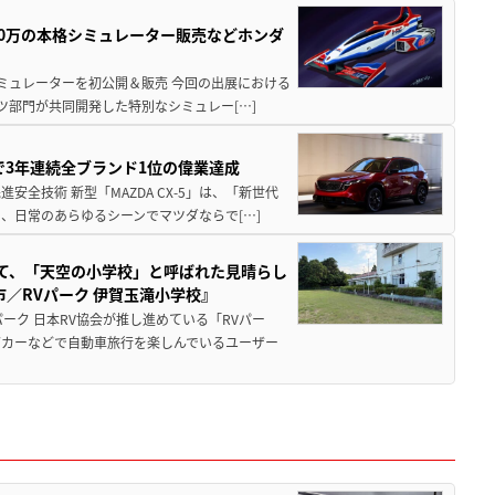
300万の本格シミュレーター販売などホンダ
シミュレーターを初公開＆販売 今回の出展における
ツ部門が共同開発した特別なシミュレー[…]
Sで3年連続全ブランド1位の偉業達成
全技術 新型「MAZDA CX-5」は、「新世代
、日常のあらゆるシーンでマツダならで[…]
つて、「天空の小学校」と呼ばれた見晴らし
／RVパーク 伊賀玉滝小学校』
ーク 日本RV協会が推し進めている「RVパー
グカーなどで自動車旅行を楽しんでいるユーザー