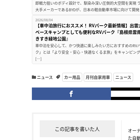
即戦力狙いのボディ設計で、馴染み深い圧倒的大空間を実現 ラ
大手メーカーであるBYDが、日本の軽自動車市場に向けて開発し
2026/08/04
【車中泊旅行におススメ！ RVパーク最新情報】出
ベースキャンプとしても便利なRVパーク『島根県雲南
きすき緑地公園』
車中泊を安心して、かつ快適に楽しみたい方におすすめのRVパ
ク」とは「より安全・安心・快適なくるま旅」をキャンピン
[…]
ニュース
カー用品
月刊自家用車
ニュース
この記事を書いた人
オー
た自