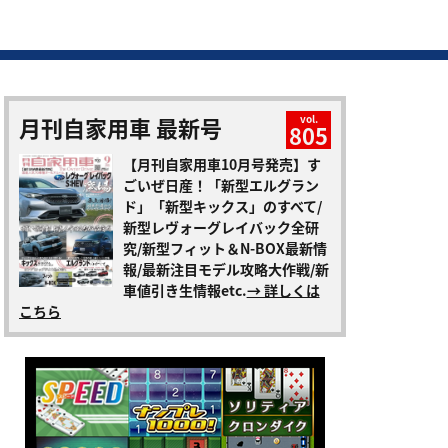
月刊自家用車 最新号
vol.
805
【月刊自家用車10月号発売】す
ごいぜ日産！「新型エルグラン
ド」「新型キックス」のすべて/
新型レヴォーグレイバック全研
究/新型フィット＆N-BOX最新情
報/最新注目モデル攻略大作戦/新
車値引き生情報etc.
→ 詳しくは
こちら