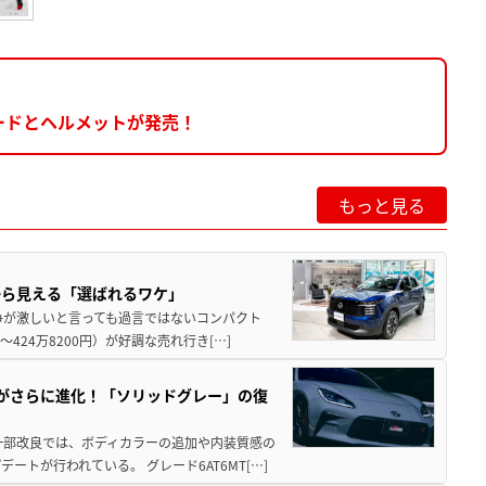
ードとヘルメットが発売！
もっと見る
から見える「選ばれるワケ」
争が激しいと言っても過言ではないコンパクト
424万8200円）が好調な売れ行き[…]
りがさらに進化！「ソリッドグレー」の復
一部改良では、ボディカラーの追加や内装質感の
トが行われている。 グレード6AT6MT[…]