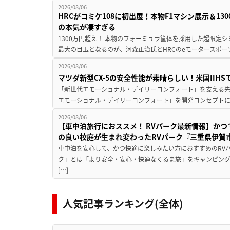
2026/08/06
HRCがコミケ108に初出展！本物F1マシン展示＆1
の本気が凄すぎる
1300万円超え！ 本物のフォーミュラ筐体を採用した超限定
最大の目玉となるのが、河森正治氏とHRCのeモータースポー
2026/08/06
マツダ新型CX-5の安全性能が素晴らしい！米国IIH
「新世代エモーショナル・デイリーコンフォート」を支える先進安
エモーショナル・デイリーコンフォート」を開発コンセプトに
2026/08/06
【車中泊旅行におススメ！ RVパーク最新情報】か
の良い校庭が生まれ変わったRVパーク『三重県伊賀市
車中泊を安心して、かつ快適に楽しみたい方におすすめのRVパ
ク」とは「より安全・安心・快適なくるま旅」をキャンピン
[…]
人気記事ランキング(全体)