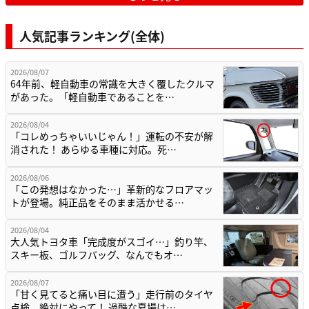
人気記事ランキング(全体)
2026/08/07
64年前、軽自動車の常識を大きく覆したクルマ
があった。「軽自動車であることを…
2026/08/04
「コレめっちゃいいじゃん！」運転の不安が解
消された！ あらゆる車種に対応。死…
2026/08/06
「この発想はなかった…」革新的なフロアマッ
トが登場。純正品をそのまま活かせる…
2026/08/04
大人気トヨタ車「完成度がスゴイ…」釣り竿、
スキー板、ゴルフバッグ、なんでもオ…
2026/08/07
「甘く見てると痛い目に遭う」走行前のタイヤ
点検。絶対にやって！ 過酷な夏場は…