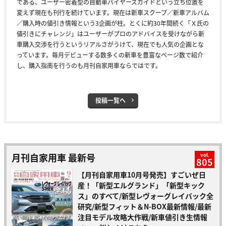
である、ユーザー密着型の自動車バイヤーズガイドという立ち位置を
変えず現在も刊行を続けています。現在は新車スクープ／新車アルバム
／購入時の値引き情報という3企画が柱。とくに約30年間続く「Ｘ氏の
値引きにチャレンジ」はユーザーがプロのアドバイスを受けながら新
車購入交渉を行うというリアルさがうけて、現在でも人気の企画とな
っています。毎月デビューする数多くの新車を豊富なページ数で紹介
し、購入指南を行うのも月刊自家用車ならではです。
投稿一覧へ
月刊自家用車 最新号
vol.
805
【月刊自家用車10月号発売】すごいぜ日
産！「新型エルグランド」「新型キック
ス」のすべて/新型レヴォーグレイバック全
研究/新型フィット＆N-BOX最新情報/最新
注目モデル攻略大作戦/新車値引き生情報