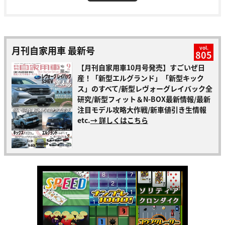
月刊自家用車 最新号
vol.
805
【月刊自家用車10月号発売】すごいぜ日
産！「新型エルグランド」「新型キック
ス」のすべて/新型レヴォーグレイバック全
研究/新型フィット＆N-BOX最新情報/最新
注目モデル攻略大作戦/新車値引き生情報
etc.
→ 詳しくはこちら