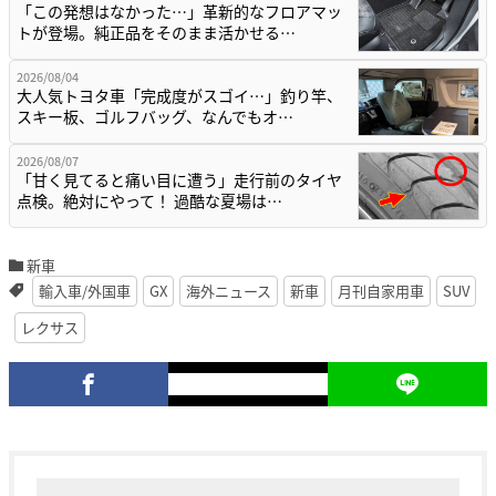
「この発想はなかった…」革新的なフロアマッ
トが登場。純正品をそのまま活かせる…
2026/08/04
大人気トヨタ車「完成度がスゴイ…」釣り竿、
スキー板、ゴルフバッグ、なんでもオ…
2026/08/07
「甘く見てると痛い目に遭う」走行前のタイヤ
点検。絶対にやって！ 過酷な夏場は…
新車
輸入車/外国車
GX
海外ニュース
新車
月刊自家用車
SUV
レクサス