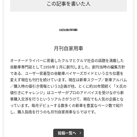
この記事を書いた人
月刊自家用車
オーナードライバーに密着したクルマとクルマ社会の話題を満載した
自動車専門誌として1959年１月に創刊しました。創刊当時の編集方針
である、ユーザー密着型の自動車バイヤーズガイドという立ち位置を
変えず現在も刊行を続けています。現在は新車スクープ／新車アルバム
／購入時の値引き情報という3企画が柱。とくに約30年間続く「Ｘ氏の
値引きにチャレンジ」はユーザーがプロのアドバイスを受けながら新
車購入交渉を行うというリアルさがうけて、現在でも人気の企画とな
っています。毎月デビューする数多くの新車を豊富なページ数で紹介
し、購入指南を行うのも月刊自家用車ならではです。
投稿一覧へ