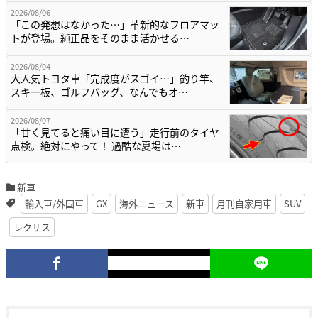
2026/08/06
「この発想はなかった…」革新的なフロアマッ
トが登場。純正品をそのまま活かせる…
2026/08/04
大人気トヨタ車「完成度がスゴイ…」釣り竿、
スキー板、ゴルフバッグ、なんでもオ…
2026/08/07
「甘く見てると痛い目に遭う」走行前のタイヤ
点検。絶対にやって！ 過酷な夏場は…
新車
輸入車/外国車
GX
海外ニュース
新車
月刊自家用車
SUV
レクサス