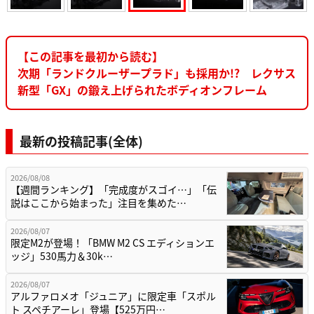
【この記事を最初から読む】
次期「ランドクルーザープラド」も採用か!? レクサス
新型「GX」の鍛え上げられたボディオンフレーム
最新の投稿記事(全体)
2026/08/08
【週間ランキング】「完成度がスゴイ…」「伝
説はここから始まった」注目を集めた…
2026/08/07
限定M2が登場！「BMW M2 CS エディションエ
ッジ」530馬力＆30k…
2026/08/07
アルファロメオ「ジュニア」に限定車「スポル
ト スペチアーレ」登場【525万円…