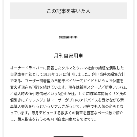
この記事を書いた人
月刊自家用車
オーナードライバーに密着したクルマとクルマ社会の話題を満載した
自動車専門誌として1959年１月に創刊しました。創刊当時の編集方針
である、ユーザー密着型の自動車バイヤーズガイドという立ち位置を
変えず現在も刊行を続けています。現在は新車スクープ／新車アルバム
／購入時の値引き情報という3企画が柱。とくに約30年間続く「Ｘ氏の
値引きにチャレンジ」はユーザーがプロのアドバイスを受けながら新
車購入交渉を行うというリアルさがうけて、現在でも人気の企画とな
っています。毎月デビューする数多くの新車を豊富なページ数で紹介
し、購入指南を行うのも月刊自家用車ならではです。