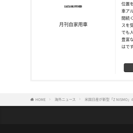
位置
車ア
間続
月刊自家用車
スを
でも
豊富
はで
HOME
海外ニュース
米国日産が新型「Z NISMO