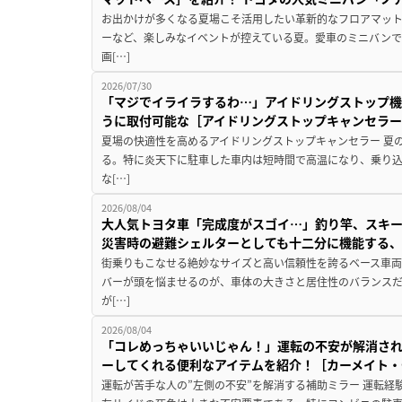
お出かけが多くなる夏場こそ活用したい革新的なフロアマット
ーなど、楽しみなイベントが控えている夏。愛車のミニバン
画[…]
2026/07/30
「マジでイライラするわ…」アイドリングストップ機
うに取付可能な［アイドリングストップキャンセラ
夏場の快適性を高めるアイドリングストップキャンセラー 夏
る。特に炎天下に駐車した車内は短時間で高温になり、乗り
な[…]
2026/08/04
大人気トヨタ車「完成度がスゴイ…」釣り竿、スキー
災害時の避難シェルターとしても十二分に機能する
街乗りもこなせる絶妙なサイズと高い信頼性を誇るベース車両
バーが頭を悩ませるのが、車体の大きさと居住性のバランス
が[…]
2026/08/04
「コレめっちゃいいじゃん！」運転の不安が解消され
ーしてくれる便利なアイテムを紹介！［カーメイト・CZ
運転が苦手な人の”左側の不安”を解消する補助ミラー 運転経