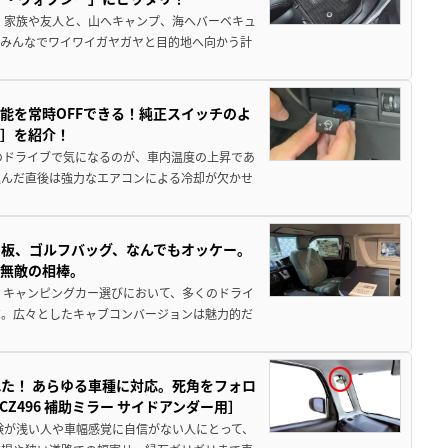
 家族や友人と、山へキャンプ、海へバーベキュ
でみんなでワイワイガヤガヤと目的地へ向かう計
能を常時OFFできる！純正スイッチのよ
ー］を紹介！
のドライブで気になるのが、車内温度の上昇であ
込んだ直後は強力なエアコンによる冷却が欠かせ
板、ゴルフバッグ、なんでもオッケー。
、無敵の相棒。
 キャンピングカー選びにおいて、多くのドライ
だ。広々としたキャブコンバージョンは魅力的だ
た！ あらゆる車種に対応。死角をフォロ
496 補助ミラー サイドアンダー用］
験が浅い人や車幅感覚に自信がない人にとって、