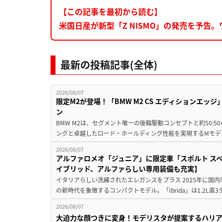
【この記事を最初から読む】
米国日産が新型「Z NISMO」の発売を予告。
最新の投稿記事(全体)
2026/08/07
限定M2が登場！「BMW M2 CS エディションエッジ
ン
BMW M2は、セグメント唯一の後輪駆動コンセプトと約50:
ングと卓越したロード・ホールディング性能を実現するMモデル。BMW 
2026/08/07
アルファロメオ「ジュニア」に限定車「スポルト スペ
イブリッド、アルファらしい専用装備も充実】
イタリアらしい洗練されたエレガンスをプラス 2025年に国内
の新時代を象徴するコンパクトモデル。「Ibrida」は1.2L直3
2026/08/07
大迫力な顔つきに変身！モデリスタが提案するハリ