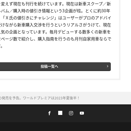
を変えず現在も刊行を続けています。現在は新車スクープ／新
ルバム／購入時の値引き情報という3企画が柱。とくに約30年
く「Ｘ氏の値引きにチャレンジ」はユーザーがプロのアドバイ
受けながら新車購入交渉を行うというリアルさがうけて、現在
人気の企画となっています。毎月デビューする数多くの新車を
なページ数で紹介し、購入指南を行うのも月刊自家用車ならで
す。
投稿一覧へ
」の発売を予告。ワールドプレミアは2023年夏後半！