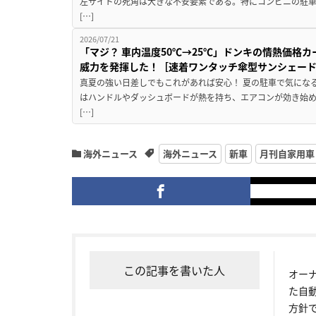
左サイドの死角は大きな不安要素である。特にコンビニの駐
[…]
2026/07/21
「マジ？ 車内温度50℃→25℃」ドンキの情熱価格
威力を発揮した！［速着ワンタッチ傘型サンシェー
真夏の強い日差しでもこれがあれば安心！ 夏の駐車で気にな
はハンドルやダッシュボードが熱を持ち、エアコンが効き始め
[…]
海外ニュース
海外ニュース
新車
月刊自家用車
この記事を書いた人
オー
た自
方針