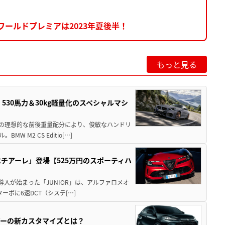
ワールドプレミアは2023年夏後半！
もっと見る
」530馬力＆30kg軽量化のスペシャルマシ
50の理想的な前後重量配分により、俊敏なハンドリ
M2 CS Editio[…]
チアーレ」登場【525万円のスポーティハ
導入が始まった「JUNIOR」は、アルファロメオ
ターボに6速DCT（システ[…]
アーの新カスタマイズとは？