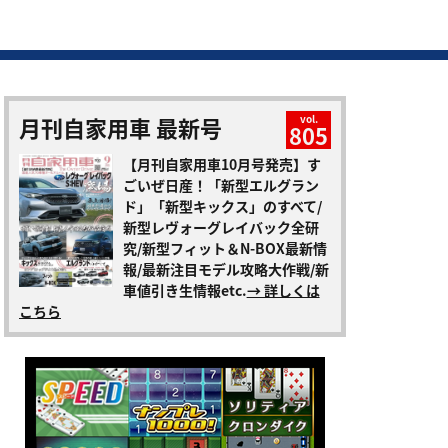
月刊自家用車 最新号
vol.
805
【月刊自家用車10月号発売】す
ごいぜ日産！「新型エルグラン
ド」「新型キックス」のすべて/
新型レヴォーグレイバック全研
究/新型フィット＆N-BOX最新情
報/最新注目モデル攻略大作戦/新
車値引き生情報etc.
→ 詳しくは
こちら