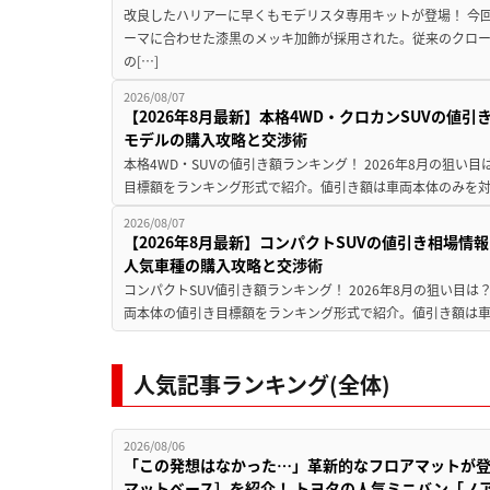
改良したハリアーに早くもモデリスタ専用キットが登場！ 今
ーマに合わせた漆黒のメッキ加飾が採用された。従来のクロ
の[…]
2026/08/07
【2026年8月最新】本格4WD・クロカンSUVの値
モデルの購入攻略と交渉術
本格4WD・SUVの値引き額ランキング！ 2026年8月の狙い目
目標額をランキング形式で紹介。値引き額は車両本体のみを対
2026/08/07
【2026年8月最新】コンパクトSUVの値引き相場情報
人気車種の購入攻略と交渉術
コンパクトSUV値引き額ランキング！ 2026年8月の狙い目は？
両本体の値引き目標額をランキング形式で紹介。値引き額は車
人気記事ランキング(全体)
2026/08/06
「この発想はなかった…」革新的なフロアマットが
マットベース］を紹介！ トヨタの人気ミニバン「ノ