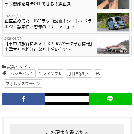
ップ機能を常時OFFできる！純正ス…
2026/08/04
正直舐めてた…BYDラッコ試乗！シート・ドラ
ポジ・静粛性が想像の「ナナメ上」…
2026/08/04
【車中泊旅行におススメ！ RVパーク最新情報】
出雲大社や松江市など山陰の主要…
試乗インプレ
ハッチバック
試乗インプレ
月刊自家用車
EV
フォルクスワーゲン
この記事を書いた人