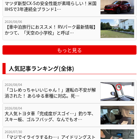
マツダ新型CX-5の安全性能が素晴らしい！米国
IIHSで3年連続全ブランド1…
2026/08/06
【車中泊旅行におススメ！ RVパーク最新情報】
かつて、「天空の小学校」と呼ば…
もっと見る
人気記事ランキング(全体)
2026/08/04
「コレめっちゃいいじゃん！」運転の不安が解
消された！ あらゆる車種に対応。死…
2026/08/04
大人気トヨタ車「完成度がスゴイ…」釣り竿、
スキー板、ゴルフバッグ、なんでもオ…
2026/07/30
「マジでイライラするわ…」アイドリングスト