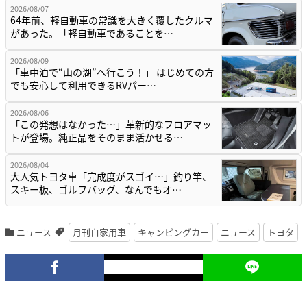
2026/08/07
64年前、軽自動車の常識を大きく覆したクルマ
があった。「軽自動車であることを…
2026/08/09
「車中泊で“山の湖”へ行こう！」 はじめての方
でも安心して利用できるRVパー…
2026/08/06
「この発想はなかった…」革新的なフロアマッ
トが登場。純正品をそのまま活かせる…
2026/08/04
大人気トヨタ車「完成度がスゴイ…」釣り竿、
スキー板、ゴルフバッグ、なんでもオ…
ニュース
月刊自家用車
キャンピングカー
ニュース
トヨタ