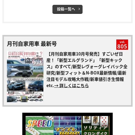
投稿一覧へ
月刊自家用車 最新号
vol.
805
【月刊自家用車10月号発売】すごいぜ日
産！「新型エルグランド」「新型キック
ス」のすべて/新型レヴォーグレイバック全
研究/新型フィット＆N-BOX最新情報/最新
注目モデル攻略大作戦/新車値引き生情報
etc.
→ 詳しくはこちら