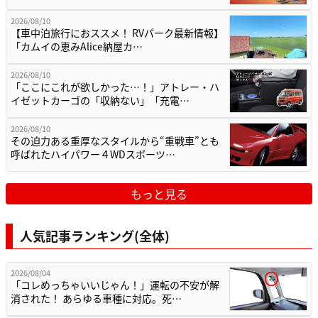
2026/08/10
【車中泊旅行におススメ！ RVパーク最新情報】
「カムイの恵みAlice納屋カ…
2026/08/10
「ここにこれが欲しかった…！」アトレー・ハ
イゼットカーゴの「収納ない」「充電…
2026/08/10
その迫力ある重厚なスタイルから“重戦車”とも
呼ばれたハイパワー４WDスポーツ…
もっと見る
人気記事ランキング(全体)
2026/08/04
「コレめっちゃいいじゃん！」運転の不安が解
消された！ あらゆる車種に対応。死…