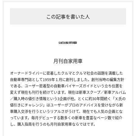
この記事を書いた人
月刊自家用車
オーナードライバーに密着したクルマとクルマ社会の話題を満載した
自動車専門誌として1959年１月に創刊しました。創刊当時の編集方針
である、ユーザー密着型の自動車バイヤーズガイドという立ち位置を
変えず現在も刊行を続けています。現在は新車スクープ／新車アルバム
／購入時の値引き情報という3企画が柱。とくに約30年間続く「Ｘ氏の
値引きにチャレンジ」はユーザーがプロのアドバイスを受けながら新
車購入交渉を行うというリアルさがうけて、現在でも人気の企画とな
っています。毎月デビューする数多くの新車を豊富なページ数で紹介
し、購入指南を行うのも月刊自家用車ならではです。