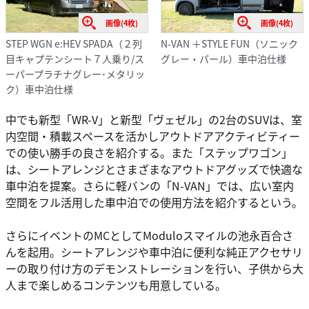
画像(4枚)
画像(4枚)
STEP WGN e:HEV SPADA（２列
N-VAN ＋STYLE FUN（ソニック
目キャプテンシート７人乗り/ス
グレー・パール）車中泊仕様
ーパープラチナグレー･メタリッ
ク）車中泊仕様
中でも新型「WR-V」と新型「ヴェゼル」の2台のSUVは、室
内空間・積載スペースを活かしアウトドアアクティビティー
での使い勝手の良さを紹介する。また「ステップワゴン」
は、シートアレンジとさまざまなアウトドアグッズで快適な
車中泊を提案。さらに軽バンの「N-VAN」では、広い室内
空間をフル活用した車中泊での使用方法を紹介するという。
さらにイベントのMCとしてModuloスマイルの池永百合さ
んを起用。シートアレンジや車中泊に便利な純正アクセサリ
ーの取り付け方のデモンストレーションを行い、子供から大
人まで楽しめるコンテンツも用意している。