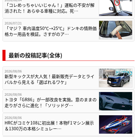
「コレめっちゃいいじゃん！」運転の不安が解
消された！ あらゆる車種に対応。死…
2026/07/21
「マジ？ 車内温度50℃→25℃」ドンキの情熱価
格カー用品を検証。さすがのア…
最新の投稿記事(全体)
2026/08/06
新型キックスが大人気！最新販売データとライ
バルから見える「選ばれるワケ」
2026/08/06
トヨタ「GR86」が一部改良を実施。意のままの
走りがさらに進化！「ソリッドグ…
2026/08/06
HRCがコミケ108に初出展！本物F1マシン展示
＆1300万の本格シミュレー…