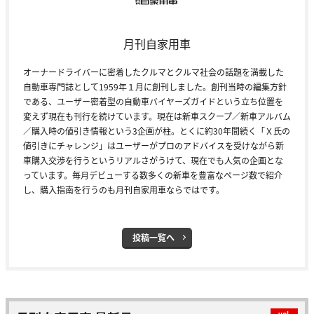
月刊自家用車
オーナードライバーに密着したクルマとクルマ社会の話題を満載した
自動車専門誌として1959年１月に創刊しました。創刊当時の編集方針
である、ユーザー密着型の自動車バイヤーズガイドという立ち位置を
変えず現在も刊行を続けています。現在は新車スクープ／新車アルバム
／購入時の値引き情報という3企画が柱。とくに約30年間続く「Ｘ氏の
値引きにチャレンジ」はユーザーがプロのアドバイスを受けながら新
車購入交渉を行うというリアルさがうけて、現在でも人気の企画とな
っています。毎月デビューする数多くの新車を豊富なページ数で紹介
し、購入指南を行うのも月刊自家用車ならではです。
投稿一覧へ
vol.