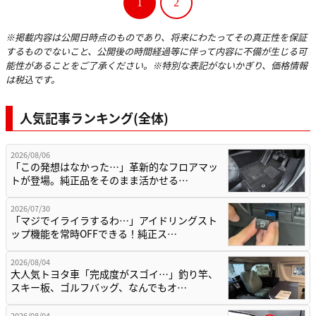
1
2
※掲載内容は公開日時点のものであり、将来にわたってその真正性を保証
するものでないこと、公開後の時間経過等に伴って内容に不備が生じる可
能性があることをご了承ください。※特別な表記がないかぎり、価格情報
は税込です。
人気記事ランキング(全体)
2026/08/06
「この発想はなかった…」革新的なフロアマッ
トが登場。純正品をそのまま活かせる…
2026/07/30
「マジでイライラするわ…」アイドリングスト
ップ機能を常時OFFできる！純正ス…
2026/08/04
大人気トヨタ車「完成度がスゴイ…」釣り竿、
スキー板、ゴルフバッグ、なんでもオ…
2026/08/04