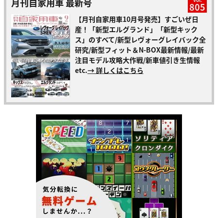
月刊自家用車 最新号
805
【月刊自家用車10月号発売】すごいぜ日
産！「新型エルグランド」「新型キック
ス」のすべて/新型レヴォーグレイバック全
研究/新型フィット＆N-BOX最新情報/最新
注目モデル攻略大作戦/新車値引き生情報
etc.
→ 詳しくはこちら