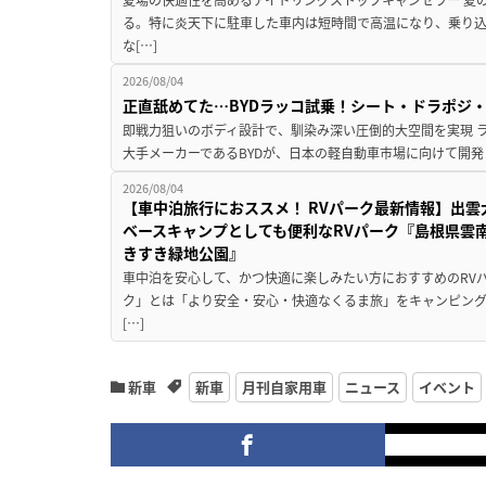
る。特に炎天下に駐車した車内は短時間で高温になり、乗り
な[…]
2026/08/04
正直舐めてた…BYDラッコ試乗！シート・ドラポジ
即戦力狙いのボディ設計で、馴染み深い圧倒的大空間を実現 ラ
大手メーカーであるBYDが、日本の軽自動車市場に向けて開発し
2026/08/04
【車中泊旅行におススメ！ RVパーク最新情報】出
ベースキャンプとしても便利なRVパーク『島根県雲南
きすき緑地公園』
車中泊を安心して、かつ快適に楽しみたい方におすすめのRVパ
ク」とは「より安全・安心・快適なくるま旅」をキャンピン
[…]
新車
新車
月刊自家用車
ニュース
イベント