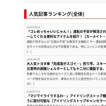
人気記事ランキング(全体)
2026/08/04
「コレめっちゃいいじゃん！」運転の不安が解消され
ーしてくれる便利なアイテムを紹介！［カーメイト・CZ
運転が苦手な人の”左側の不安”を解消する補助ミラー 運転経
左サイドの死角は大きな不安要素である。特にコンビニの駐
[…]
2026/08/04
大人気トヨタ車「完成度がスゴイ…」釣り竿、スキー
災害時の避難シェルターとしても十二分に機能する
街乗りもこなせる絶妙なサイズと高い信頼性を誇るベース車両
バーが頭を悩ませるのが、車体の大きさと居住性のバランス
が[…]
2026/07/30
「マジでイライラするわ…」アイドリングストップ機
うに取付可能な［アイドリングストップキャンセラ
夏場の快適性を高めるアイドリングストップキャンセラー 夏