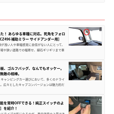
た！ あらゆる車種に対応。死角をフォロ
496 補助ミラー サイドアンダー用］
験が浅い人や車幅感覚に自信がない人にとって、
車場や狭い道路での幅寄せ、縁石ギリギリまで車
板、ゴルフバッグ、なんでもオッケー。
、無敵の相棒。
 キャンピングカー選びにおいて、多くのドライ
だ。広々としたキャブコンバージョンは魅力的だ
能を常時OFFできる！純正スイッチのよ
ー］を紹介！
のドライブで気になるのが、車内温度の上昇であ