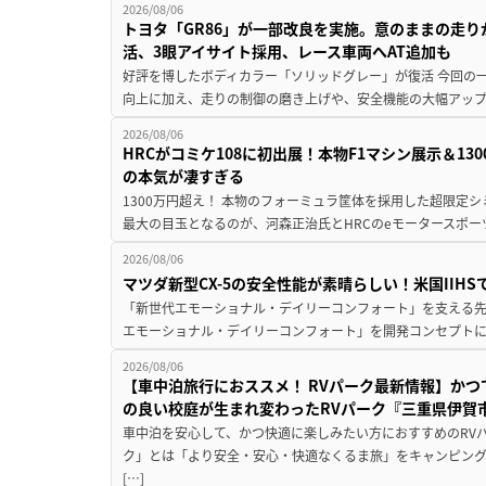
2026/08/06
トヨタ「GR86」が一部改良を実施。意のままの走
活、3眼アイサイト採用、レース車両へAT追加も
好評を博したボディカラー「ソリッドグレー」が復活 今回の
向上に加え、走りの制御の磨き上げや、安全機能の大幅アップデー
2026/08/06
HRCがコミケ108に初出展！本物F1マシン展示＆1
の本気が凄すぎる
1300万円超え！ 本物のフォーミュラ筐体を採用した超限定
最大の目玉となるのが、河森正治氏とHRCのeモータースポー
2026/08/06
マツダ新型CX-5の安全性能が素晴らしい！米国IIH
「新世代エモーショナル・デイリーコンフォート」を支える先進安
エモーショナル・デイリーコンフォート」を開発コンセプトに
2026/08/06
【車中泊旅行におススメ！ RVパーク最新情報】か
の良い校庭が生まれ変わったRVパーク『三重県伊賀市
車中泊を安心して、かつ快適に楽しみたい方におすすめのRVパ
ク」とは「より安全・安心・快適なくるま旅」をキャンピン
[…]