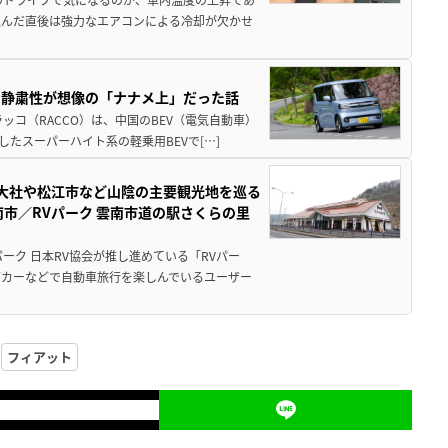
込んだ直後は強力なエアコンによる冷却が欠かせ
・静粛性が想像の「ナナメ上」だった話
ッコ（RACCO）は、中国のBEV（電気自動車）
たスーパーハイト系の軽乗用BEVで[…]
雲大社や松江市など山陰の主要観光地を巡る
市／RVパーク 雲南市道の駅さくらの里
ーク 日本RV協会が推し進めている「RVパー
グカーなどで自動車旅行を楽しんでいるユーザー
フィアット