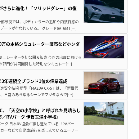
りがさらに進化！「ソリッドグレー」の復
一部改良では、ボディカラーの追加や内装質感の
トが行われている。 グレード6AT6MT[…]
300万の本格シミュレーター販売などホンダ
シミュレーターを初公開＆販売 今回の出展における
ツ部門が共同開発した特別なシミュレー[…]
Sで3年連続全ブランド1位の偉業達成
全技術 新型「MAZDA CX-5」は、「新世代
、日常のあらゆるシーンでマツダならで[…]
つて、「天空の小学校」と呼ばれた見晴らし
／RVパーク 伊賀玉滝小学校』
ーク 日本RV協会が推し進めている「RVパー
グカーなどで自動車旅行を楽しんでいるユーザー