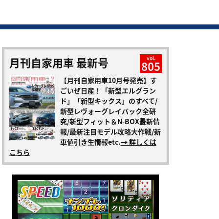
月刊自家用車 最新号
vol.
805
【月刊自家用車10月号発売】す
ごいぜ日産！「新型エルグラン
ド」「新型キックス」のすべて/
新型レヴォーグレイバック全研
究/新型フィット＆N-BOX最新情
報/最新注目モデル攻略大作戦/新
車値引き生情報etc.
→ 詳しくは
こちら